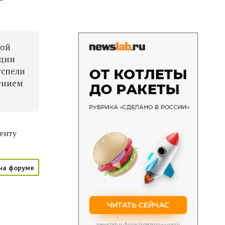
ной
ации
успели
лением
енту
на форуме