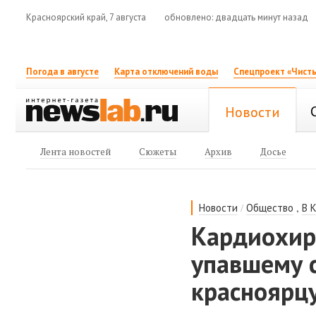
Красноярский край, 7 августа
обновлено: двадцать минут назад
Погода в августе
Карта отключений воды
Спецпроект «Чисты
Новости
Лента новостей
Сюжеты
Архив
Досье
/
,
Новости
Общество
В 
Кардиохир
упавшему 
красноярц