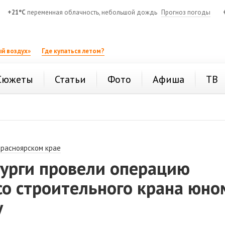
+21°C
переменная облачность, небольшой дождь
Прогноз погоды
й воздух»
Где купаться летом?
Сюжеты
Статьи
Фото
Афиша
ТВ
Красноярском крае
урги провели операцию
со строительного крана юно
у