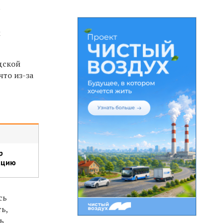
у
м
дской
то из-за
р
ацию
сь
ь,
ь