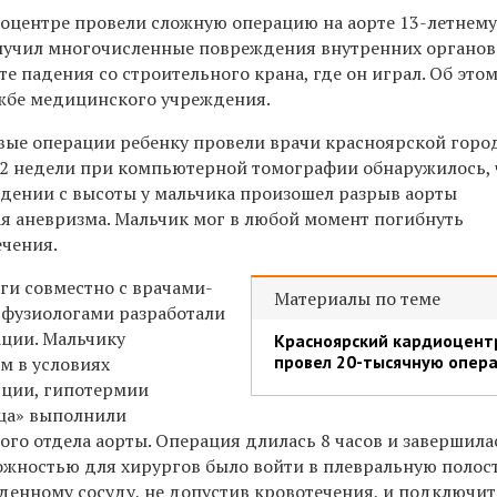
оцентре провели сложную операцию на аорте 13-летнем
лучил многочисленные повреждения внутренних органов
те падения со строительного крана, где он играл. Об это
жбе медицинского учреждения.
ые операции ребенку провели врачи красноярской горо
 2 недели при компьютерной томографии обнаружилось, ч
адении с высоты у мальчика произошел разрыв аорты
ая аневризма. Мальчик мог в любой момент погибнуть
ечения.
ги совместно с врачами-
Материалы по теме
рфузиологами разработали
ции. Мальчику
Красноярский кардиоцент
провел 20-тысячную опер
м в условиях
яции, гипотермии
дца» выполнили
го отдела аорты. Операция длилась 8 часов и завершила
ожностью для хирургов было войти в плевральную полост
денному сосуду, не допустив кровотечения, и подключит