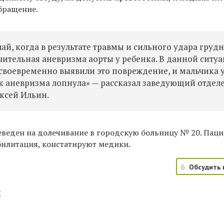
бращение.
чай, когда в результате травмы и сильного удара груд
чительная аневризма аорты у ребенка. В данной ситу
своевременно выявили это повреждение, и мальчика 
как аневризма лопнула» — рассказал заведующий отде
ксей Ильин.
еведен на долечивание в городскую больницу № 20. Паци
билитация, констатируют медики.
6
Обсудить 
: