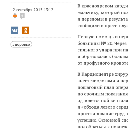
В красноярском карди
2 сентября 2015 13:12
мальчику, который по
6
и переломы в результа
сообщили в пресс-слу
Первую помощь и перв
больницы № 20. Через
Здоровье
сильного удара при п
и образовалась больш
от профузного кровот
В Кардиоцентре хирур
анестезиологами и пе
пошаговый план опера
по срочным показания
однолегочной вентил
и «обхода левого сер
протезирование грудно
успешно. Основной сл
подобраться к повреж