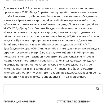
Для читателей:
В России признаны экстремистскими и запрещены
организации ФБК (Фонд борьбы с коррупцией, признан иноагентом),
Штабы Навального, «Национал-большевистская партия», «Свидетели
Иеговы», «Армия воли народа», «Русский общенациональный союз»,
«Движение против нелегальной иммиграции», «Правый сектор», УНА-
УНСО, УПА, «Тризуб им. Степана Бандеры», «Мизантропик дивижн»,
«Меджлис крымскотатарского народа», движение «Артподготовка»,
общероссийская политическая партия «Воля», АУЕ, батальоны «Азов» и
«Айдар». Признаны террористическими и запрещены: «Движение
Талибан», «Имарат Кавказ», «Исламское государство» (ИГ, ИГИЛ),
Джебхад-ан-Нусра, «АУМ Синрике», «Братья-мусульмане», «Аль-Каида в
странах исламского Магриба», «Сеть», «Колумбайн». В РФ признана
нежелательной деятельность «Открытой России», издания «Проект
Медиа». СМИ-иноагентами признаны: телеканал «Дождь», «Медуза»,
«Важные истории», «Голос Америки», радио «Свобода», The Insider,
«Медиазона», ОВД-инфо. Иноагентами признаны общество/центр
«Мемориал», «Аналитический Центр Юрия Левады», Сахаровский центр.
Instagram и Facebook (Metа) запрещены в РФ за экстремизм.
ПРАВИЛА ЦИТИРОВАНИЯ
СТАТИСТИКА ПОСЕЩЕНИЙ