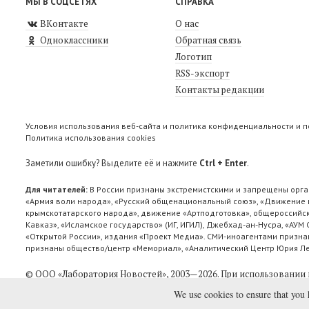
МЫ В СОЦСЕТЯХ
СПРАВКА
ВКонтакте
О нас
Одноклассники
Обратная связь
Логотип
RSS-экспорт
Контакты редакции
Условия использования веб-сайта и политика конфиденциальности и 
Политика использования cookies
Заметили ошибку? Выделите её и нажмите
Ctrl + Enter
.
Для читателей:
В России признаны экстремистскими и запрещены орга
«Армия воли народа», «Русский общенациональный союз», «Движение п
крымскотатарского народа», движение «Артподготовка», общероссийск
Кавказ», «Исламское государство» (ИГ, ИГИЛ), Джебхад-ан-Нусра, «АУМ
«Открытой России», издания «Проект Медиа». СМИ-иноагентами признан
признаны общество/центр «Мемориал», «Аналитический Центр Юрия Лев
© ООО «Лаборатория Новоcтей», 2003—2026.
При использовании 
We use cookies to ensure that you 