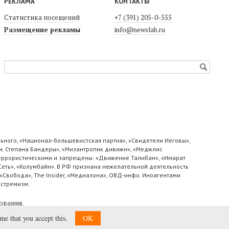
РЕКЛАМА
КОНТАКТЫ
Статистика посещений
+7 (391) 205-0-555
Размещение рекламы
info@newslab.ru
ьного, «Национал-большевистская партия», «Свидетели Иеговы»,
м. Степана Бандеры», «Мизантропик дивижн», «Меджлис
 террористическими и запрещены: «Движение Талибан», «Имарат
«Сеть», «Колумбайн». В РФ признана нежелательной деятельность
«Свобода», The Insider, «Медиазона», ОВД-инфо. Иноагентами
кстремизм.
ования
.
ume that you accept this.
OK