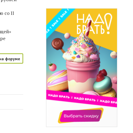
ю со II
ящей»
ере
на форуме