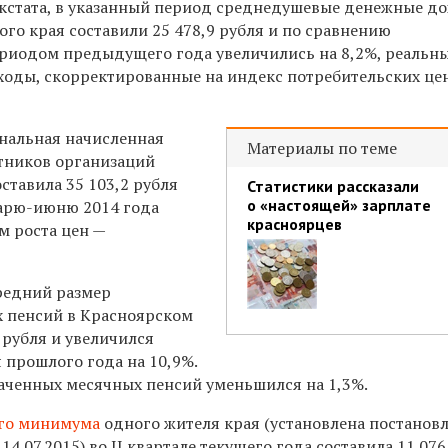
кстата, в указанный период среднедушевые денежные д
го края составили 25 478,9 рубля и по сравнению
риодом предыдущего года увеличились на 8,2%, реальн
оды, скорректированные на индекс потребительских це
нальная начисленная
Материалы по теме
отников организаций
ставила 35 103,2 рубля
Статистики рассказали
о «настоящей» зарплате
варю-июню 2014 года
красноярцев
ом роста цен —
средний размер
 пенсий в Красноярском
4 рубля и увеличился
 прошлого года на 10,9%.
аченных месячных пенсий уменьшился на 1,3%.
го минимума
одного жителя края (установлена постанов
14.07.2015) во II квартале текущего года составила 11 07