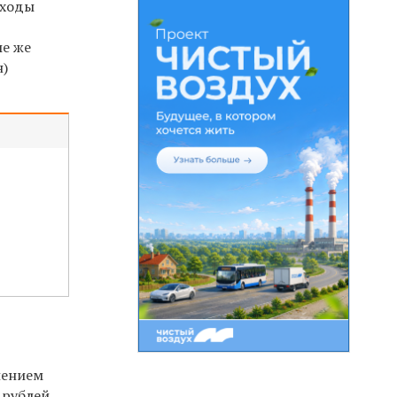
оходы
ые же
н)
лением
6 рублей