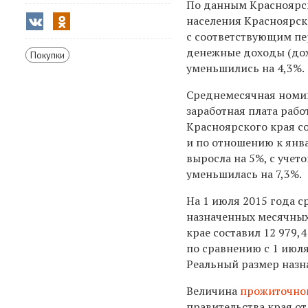
По данным Красноярс
населения Красноярско
с соответствующим пе
денежные доходы (дох
Покупки
уменьшились на 4,3%.
Среднемесячная номи
заработная плата раб
Красноярского края со
и по отношению к ян
выросла на 5%, с учет
уменьшилась на 7,3%.
На 1 июля 2015 года 
назначенных месячных
крае составил 12 979,
по сравнению с 1 июля
Реальный размер назн
Величина
прожиточно
правительства края от 