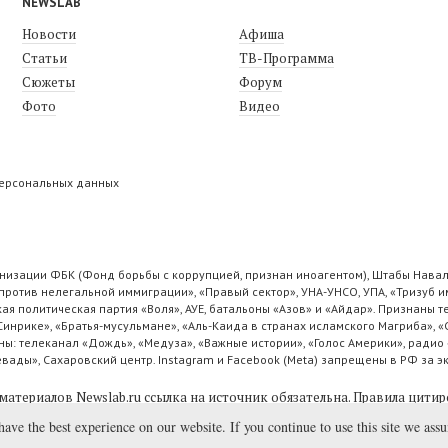
NEWSLAB
Новости
Афиша
Статьи
ТВ-Программа
Сюжеты
Форум
Фото
Видео
персональных данных
низации ФБК (Фонд борьбы с коррупцией, признан иноагентом), Штабы Навал
ротив нелегальной иммиграции», «Правый сектор», УНА-УНСО, УПА, «Тризуб и
ая политическая партия «Воля», АУЕ, батальоны «Азов» и «Айдар». Признаны
 Синрике», «Братья-мусульмане», «Аль-Каида в странах исламского Магриба», 
ы: телеканал «Дождь», «Медуза», «Важные истории», «Голос Америки», радио 
ады», Сахаровский центр. Instagram и Facebook (Metа) запрещены в РФ за э
материалов Newslab.ru ссылка на источник обязательна.
Правила цитир
have the best experience on our website. If you continue to use this site we ass