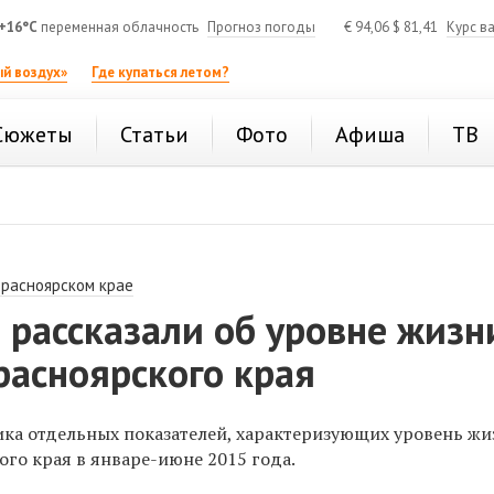
+16°C
переменная облачность
Прогноз погоды
€
94,06
$
81,41
Курс в
й воздух»
Где купаться летом?
Сюжеты
Статьи
Фото
Афиша
ТВ
Красноярском крае
 рассказали об уровне жизн
расноярского края
ика отдельных показателей, характеризующих уровень жи
го края в январе-июне 2015 года.