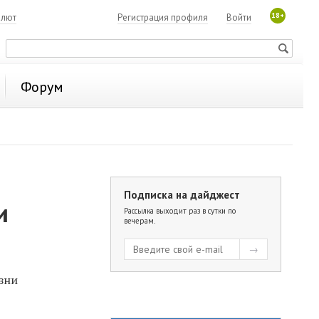
18+
алют
Регистрация профиля
Войти
Форум
Подписка на дайджест
и
Рассылка выходит раз в сутки по
вечерам.
зни