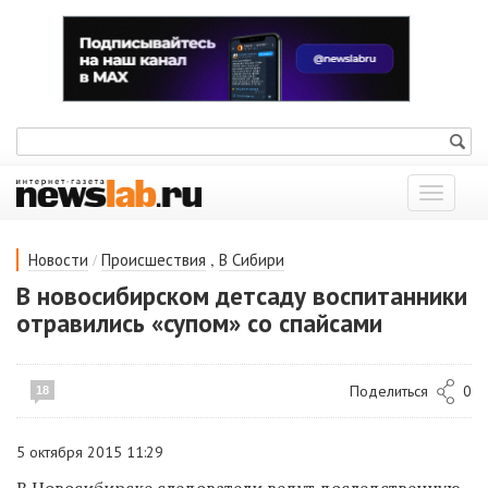
Показат
меню
/
,
Новости
Происшествия
В Сибири
В новосибирском детсаду воспитанники
отравились «супом» со спайсами
Поделиться
0
18
5 октября 2015 11:29
В Новосибирске следователи ведут доследственную