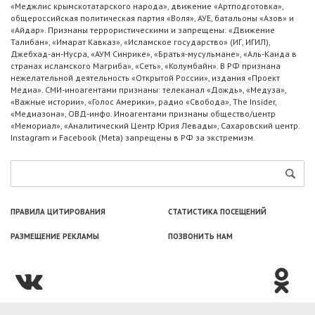
«Меджлис крымскотатарского народа», движение «Артподготовка»,
общероссийская политическая партия «Воля», АУЕ, батальоны «Азов» и
«Айдар». Признаны террористическими и запрещены: «Движение
Талибан», «Имарат Кавказ», «Исламское государство» (ИГ, ИГИЛ),
Джебхад-ан-Нусра, «АУМ Синрике», «Братья-мусульмане», «Аль-Каида в
странах исламского Магриба», «Сеть», «Колумбайн». В РФ признана
нежелательной деятельность «Открытой России», издания «Проект
Медиа». СМИ-иноагентами признаны: телеканал «Дождь», «Медуза»,
«Важные истории», «Голос Америки», радио «Свобода», The Insider,
«Медиазона», ОВД-инфо. Иноагентами признаны общество/центр
«Мемориал», «Аналитический Центр Юрия Левады», Сахаровский центр.
Instagram и Facebook (Metа) запрещены в РФ за экстремизм.
ПРАВИЛА ЦИТИРОВАНИЯ
СТАТИСТИКА ПОСЕЩЕНИЙ
РАЗМЕЩЕНИЕ РЕКЛАМЫ
ПОЗВОНИТЬ НАМ