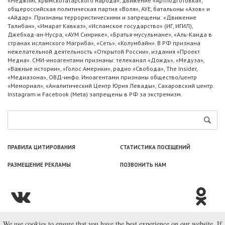
«Меджлис крымскотатарского народа», движение «Артподготовка»,
общероссийская политическая партия «Воля», АУЕ, батальоны «Азов» и
«Айдар». Признаны террористическими и запрещены: «Движение
Талибан», «Имарат Кавказ», «Исламское государство» (ИГ, ИГИЛ),
Джебхад-ан-Нусра, «АУМ Синрике», «Братья-мусульмане», «Аль-Каида в
странах исламского Магриба», «Сеть», «Колумбайн». В РФ признана
нежелательной деятельность «Открытой России», издания «Проект
Медиа». СМИ-иноагентами признаны: телеканал «Дождь», «Медуза»,
«Важные истории», «Голос Америки», радио «Свобода», The Insider,
«Медиазона», ОВД-инфо. Иноагентами признаны общество/центр
«Мемориал», «Аналитический Центр Юрия Левады», Сахаровский центр.
Instagram и Facebook (Metа) запрещены в РФ за экстремизм.
ПРАВИЛА ЦИТИРОВАНИЯ
СТАТИСТИКА ПОСЕЩЕНИЙ
РАЗМЕЩЕНИЕ РЕКЛАМЫ
ПОЗВОНИТЬ НАМ
We use cookies to ensure that you have the best experience on our website. If
© ООО «Лаборатория Новоcтей», 2003—2026.