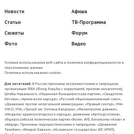
Новости
Афиша
Статьи
ТВ-Программа
Сюжеты
Форум
Фото
Видео
Условия использования веб-сайта и политика конфиденциальности и
персональных данных
Политика использования cookies
Для читателей:
В России признаны экстремистскими и запрещены
организации ФБК (Фонд борьбы с коррупцией, признан иноагентом),
Штабы Навального, «Национал-большевистская партия», «Свидетели
Иеговы», «Армия воли народа», «Русский общенациональный союз»,
«Движение против нелегальной иммиграции», «Правый сектор», УНА-
УНСО, УПА, «Тризуб им. Степана Бандеры», «Мизантропик дивижн»,
«Меджлис крымскотатарского народа», движение «Артподготовка»,
общероссийская политическая партия «Воля», АУЕ, батальоны «Азов» и
«Айдар». Признаны террористическими и запрещены: «Движение
Талибан», «Имарат Кавказ», «Исламское государство» (ИГ, ИГИЛ),