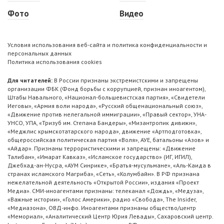
Фото
Видео
Условия использования веб-сайта и политика конфиденциальности и
персональных данных
Политика использования cookies
Для читателей:
В России признаны экстремистскими и запрещены
организации ФБК (Фонд борьбы с коррупцией, признан иноагентом),
Штабы Навального, «Национал-большевистская партия», «Свидетели
Иеговы», «Армия воли народа», «Русский общенациональный союз»,
«Движение против нелегальной иммиграции», «Правый сектор», УНА-
УНСО, УПА, «Тризуб им. Степана Бандеры», «Мизантропик дивижн»,
«Меджлис крымскотатарского народа», движение «Артподготовка»,
общероссийская политическая партия «Воля», АУЕ, батальоны «Азов» и
«Айдар». Признаны террористическими и запрещены: «Движение
Талибан», «Имарат Кавказ», «Исламское государство» (ИГ, ИГИЛ),
Джебхад-ан-Нусра, «АУМ Синрике», «Братья-мусульмане», «Аль-Каида в
странах исламского Магриба», «Сеть», «Колумбайн». В РФ признана
нежелательной деятельность «Открытой России», издания «Проект
Медиа». СМИ-иноагентами признаны: телеканал «Дождь», «Медуза»,
«Важные истории», «Голос Америки», радио «Свобода», The Insider,
«Медиазона», ОВД-инфо. Иноагентами признаны общество/центр
«Мемориал», «Аналитический Центр Юрия Левады», Сахаровский центр.