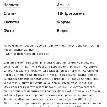
Новости
Афиша
Статьи
ТВ-Программа
Сюжеты
Форум
Фото
Видео
Условия использования веб-сайта и политика конфиденциальности и
персональных данных
Политика использования cookies
Для читателей:
В России признаны экстремистскими и запрещены
организации ФБК (Фонд борьбы с коррупцией, признан иноагентом),
Штабы Навального, «Национал-большевистская партия», «Свидетели
Иеговы», «Армия воли народа», «Русский общенациональный союз»,
«Движение против нелегальной иммиграции», «Правый сектор», УНА-
УНСО, УПА, «Тризуб им. Степана Бандеры», «Мизантропик дивижн»,
«Меджлис крымскотатарского народа», движение «Артподготовка»,
общероссийская политическая партия «Воля», АУЕ, батальоны «Азов» и
«Айдар». Признаны террористическими и запрещены: «Движение
Талибан», «Имарат Кавказ», «Исламское государство» (ИГ, ИГИЛ),
Джебхад-ан-Нусра, «АУМ Синрике», «Братья-мусульмане», «Аль-Каида в