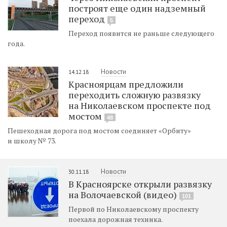
построят еще один надземный
переход
5
Переход появится не раньше следующего
года.
Новости
14.12.18
Красноярцам предложили
переходить сложную развязку
на Николаевском проспекте под
мостом
48
Пешеходная дорога под мостом соединяет «Орбиту»
и школу № 73.
Новости
30.11.18
В Красноярске открыли развязку
на Волочаевской (видео)
101
Первой по Николаевскому проспекту
поехала дорожная техника.