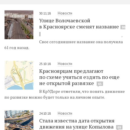
Новости
30.11.18
Улице Волочаевской
в Красноярске сменят название
86
Свое сегодняшнее название она получила
61 год назад.
Новости
25.10.18
Красноярцам предлагают
по схеме учиться ездить по еще
не открытой развязке
65
В КрУДоре отметили, что понять движение
по развязке можно будет только на личном опыте.
Новости
24.10.18
Стала известна дата открытия
движения на улице Копылова
69