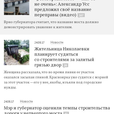
не очень»: Александр Усс
предложил своё название
переправы (видео)
167
Врио губернатора считает, что название моста должно
демонстрировать уважение к жителям.
Новости
24.08.17
Жительница Николаевки
планирует судиться
со строителями за залитый
грязью двор
28
Женщина рассказала, что во время ливня ее участок
оказался засыпан глиной. Красноярка уже судится с мэрией
за этот участок — его у нее, якобы, изъяли под городские
нужды.
Новости
24.08.17
Мэр и губернатор оценили темпы строительства
дороги у четвертого моста
41