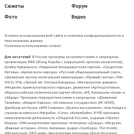
Сюжеты
Форум
Фото
Видео
Условия использования веб-сайта и политика конфиденциальности и
персональных данных
Политика использования cookies
Для читателей:
В России признаны экстремистскими и запрещены
организации ФБК (Фонд борьбы с коррупцией, признан иноагентом),
Штабы Навального, «Национал-большевистская партия», «Свидетели
Иеговы», «Армия воли народа», «Русский общенациональный союз»,
«Движение против нелегальной иммиграции», «Правый сектор», УНА-
УНСО, УПА, «Тризуб им. Степана Бандеры», «Мизантропик дивижн»,
«Меджлис крымскотатарского народа», движение «Артподготовка»,
общероссийская политическая партия «Воля», АУЕ, батальоны «Азов» и
«Айдар». Признаны террористическими и запрещены: «Движение
Талибан», «Имарат Кавказ», «Исламское государство» (ИГ, ИГИЛ),
Джебхад-ан-Нусра, «АУМ Синрике», «Братья-мусульмане», «Аль-Каида в
странах исламского Магриба», «Сеть», «Колумбайн». В РФ признана
нежелательной деятельность «Открытой России», издания «Проект
Медиа». СМИ-иноагентами признаны: телеканал «Дождь», «Медуза»,
«Важные истории», «Голос Америки», радио «Свобода», The Insider,
«Медиазона», ОВД-инфо. Иноагентами признаны общество/центр