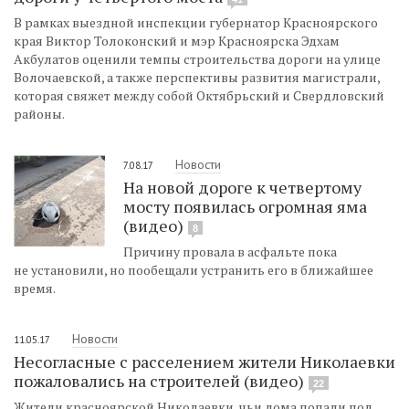
В рамках выездной инспекции губернатор Красноярского
края Виктор Толоконский и мэр Красноярска Эдхам
Акбулатов оценили темпы строительства дороги на улице
Волочаевской, а также перспективы развития магистрали,
которая свяжет между собой Октябрьский и Свердловский
районы.
Новости
7.08.17
На новой дороге к четвертому
мосту появилась огромная яма
(видео)
8
Причину провала в асфальте пока
не установили, но пообещали устранить его в ближайшее
время.
Новости
11.05.17
Несогласные с расселением жители Николаевки
пожаловались на строителей (видео)
22
Жители красноярской Николаевки, чьи дома попали под