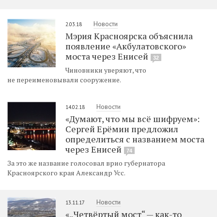
Новости
2.03.18
Мэрия Красноярска объяснила
появление «Акбулатовского»
моста через Енисей
32
Чиновники уверяют, что
не переименовывали сооружение.
Новости
14.02.18
«Думают, что мы всё шифруем»:
Сергей Ерёмин предложил
определиться с названием моста
через Енисей
74
За это же название голосовал врио губернатора
Красноярского края Александр Усс.
Новости
13.11.17
«„Четвёртый мост“ — как-то