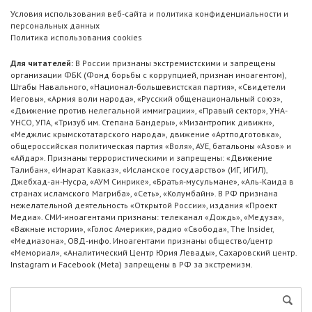
Условия использования веб-сайта и политика конфиденциальности и
персональных данных
Политика использования cookies
Для читателей:
В России признаны экстремистскими и запрещены
организации ФБК (Фонд борьбы с коррупцией, признан иноагентом),
Штабы Навального, «Национал-большевистская партия», «Свидетели
Иеговы», «Армия воли народа», «Русский общенациональный союз»,
«Движение против нелегальной иммиграции», «Правый сектор», УНА-
УНСО, УПА, «Тризуб им. Степана Бандеры», «Мизантропик дивижн»,
«Меджлис крымскотатарского народа», движение «Артподготовка»,
общероссийская политическая партия «Воля», АУЕ, батальоны «Азов» и
«Айдар». Признаны террористическими и запрещены: «Движение
Талибан», «Имарат Кавказ», «Исламское государство» (ИГ, ИГИЛ),
Джебхад-ан-Нусра, «АУМ Синрике», «Братья-мусульмане», «Аль-Каида в
странах исламского Магриба», «Сеть», «Колумбайн». В РФ признана
нежелательной деятельность «Открытой России», издания «Проект
Медиа». СМИ-иноагентами признаны: телеканал «Дождь», «Медуза»,
«Важные истории», «Голос Америки», радио «Свобода», The Insider,
«Медиазона», ОВД-инфо. Иноагентами признаны общество/центр
«Мемориал», «Аналитический Центр Юрия Левады», Сахаровский центр.
Instagram и Facebook (Metа) запрещены в РФ за экстремизм.