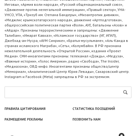
Иеговы», «Армия воли народа», «Русский общенациональный союз»,
«Движение против нелегальной иммиграции», «Правый сектор», УНА-
УНСО, УПА, «Тризуб им. Степана Бандеры», «Мизантропик дивижн»,
«Меджлис крымскотатарского народа», движение «Артподготовка»,
общероссийская политическая партия «Воля», АУЕ, батальоны «Азов» и
«Айдар». Признаны террористическими и запрещены: «Движение
Талибан», «Имарат Кавказ», «Исламское государство» (ИГ, ИГИЛ),
Джебхад-ан-Нусра, «АУМ Синрике», «Братья-мусульмане», «Аль-Каида в
странах исламского Магриба», «Сеть», «Колумбайн». В РФ признана
нежелательной деятельность «Открытой России», издания «Проект
Медиа». СМИ-иноагентами признаны: телеканал «Дождь», «Медуза»,
«Важные истории», «Голос Америки», радио «Свобода», The Insider,
«Медиазона», ОВД-инфо. Иноагентами признаны общество/центр
«Мемориал», «Аналитический Центр Юрия Левады», Сахаровский центр.
Instagram и Facebook (Metа) запрещены в РФ за экстремизм.
ПРАВИЛА ЦИТИРОВАНИЯ
СТАТИСТИКА ПОСЕЩЕНИЙ
РАЗМЕЩЕНИЕ РЕКЛАМЫ
ПОЗВОНИТЬ НАМ