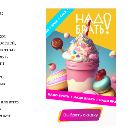
а;
ном
раслей,
джетных
луг.
ми
го
мых
являются
в
юджет