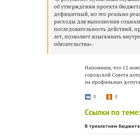
об утверждении проекта бюджета
дефицитный, но это реально реа
расходы для выполнения социальн
последовательность действий, 
лет, позволяет изыскивать внутр
обязательства».
Напомним
, что 12 но
городской Совет
а
депу
на профильных депутат
0
0
Ссылки по теме
В трехлетнем бюджете