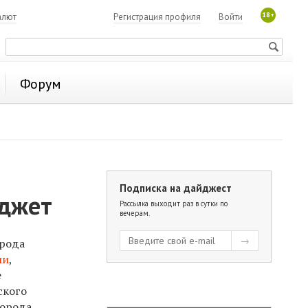
18+
алют
Регистрация профиля
Войти
Форум
Подписка на дайджест
юджет
Рассылка выходит раз в сутки по
вечерам.
орода
ии
,
е
ского
города