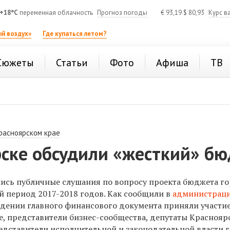
+18°C
переменная облачность
Прогноз погоды
€
93,19
$
80,93
Курс в
й воздух»
Где купаться летом?
Сюжеты
Статьи
Фото
Афиша
ТВ
расноярском крае
рске обсудили «жесткий» б
лись публичные слушания по вопросу проекта бюджета г
й период 2017-2018 годов.
Как сообщили в
администрац
ении главного финансового документа приняли участи
е, представители бизнес-сообщества, депутаты Краснояр
редставители исполнительной и законодательной власти 