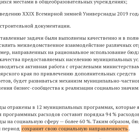
щихся местами в общеобразовательных учреждениях;
оведению XXIX Всемирной зимней Универсиады 2019 год
остроительной документации.
оставленные задачи были выполнены качественно и в пол
усилить межведомственное взаимодействие различных от
 мер, направленных на рациональное использование бю
 качества предоставляемых населению муниципальных ус
роводиться активная работа с отраслевыми министерства
ярского края по привлечению дополнительных средств
тов, будет развиваться механизм муниципально-частно
чения бизнес-сообщества к реализации социально значи
ды отражены в 12 муниципальных программах, которые 
я программных расходов составит порядка 94 % расходо
ды на социальную сферу — более 60 %. Таким образом, б
й период
сохранит свою социальную направленность
.