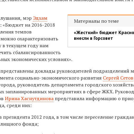
слушания, мэр
Эдхам
Материалы по теме
 «Бюджет на 2016-2018
дления темпов
«Жесткий» бюджет Красно
внесли в Горсовет
 можно охарактеризовать
у в текущем году нам
ечить сбалансированность
ьных экономических условиях».
 представлены доклады руководителей подразделений м
мента социально-экономического развития
Сергей Сетов
 города, руководитель департамента городского хозяйст
ых запланированных мероприятиях в сфере ЖКХ. Руково
ов
Ирина Хаснутдинова
представила информацию о прио
а, среди них:
в президента 2012 года, в том числе переселение гражда
илищного фонда;