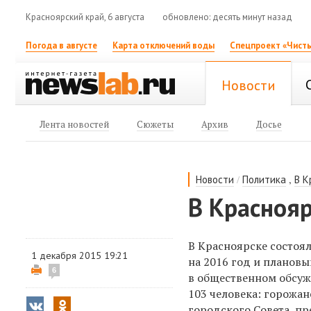
Красноярский край, 6 августа
обновлено: десять минут назад
Погода в августе
Карта отключений воды
Спецпроект «Чисты
Новости
Лента новостей
Сюжеты
Архив
Досье
/
,
Новости
Политика
В К
В Красноя
В Красноярске состоя
1 декабря 2015 19:21
на 2016 год и плановы
6
в
общественном обсужд
103 человека: горожан
городского Совета, п