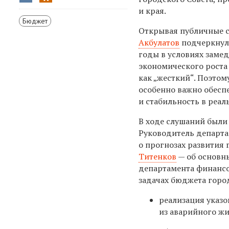
и края.
Бюджет
Открывая публичные 
Акбулатов
подчеркнул:
годы в условиях заме
экономического роста
как „жесткий“. Поэтом
особенно важно обесп
и стабильность в реал
В ходе слушаний были
Руководитель департа
о прогнозах развития
Титенков
— об основн
департамента финанс
задачах бюджета город
реализация указо
из аварийного ж