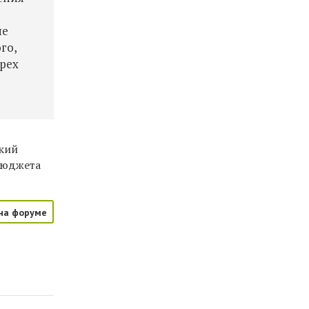
ые
го,
рех
ский
бюджета
на форуме