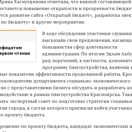
Ирина Хаснутдинова отметила, что важной составляющей
останется повышение открытости и прозрачности бюджет
ется развитие сайта «Открытый бюджет», разработка эле
 по бюджету» и другие мероприятия.
В ходе обсуждения участники слушани
высказали свои предложения, касающ
большинства сфер деятельности
дефицитом
первом чтении
администрации. По итогам Эдхам Акбу
ряд поручений, в частности, дополнит
программу благоустройства, включив 
мые показатели эффективности проделанной работы. Кром
 руководителю департамента социально-экономического 
тно с представителями бизнеса обсудить и разработать 
модействию в рамках благоустройства Красноярска. Так
ть экспертный совет по подготовке стратегии социальн
ия города, в состав которого пригласил войти участник
о проекту бюджета.
 решение по проекту бюджета, кандидат экономических н