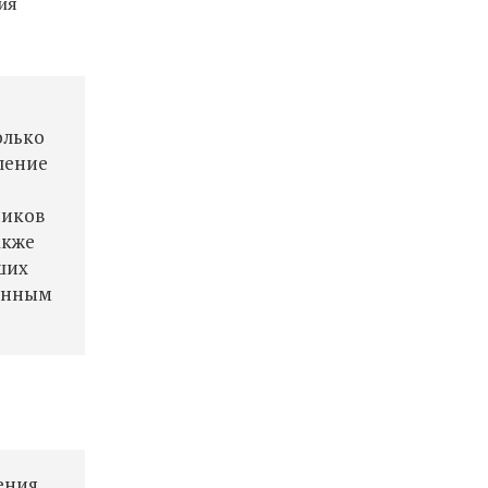
ия
олько
ление
ников
акже
ших
женным
ения