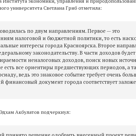
а Института экономики, управления и природопользован
ого университета Светлана Гриб отметила:
оводилась по двум направлениям. Первое — это
ниям налоговой и бюджетной политики, то есть наск
еальные интересы города Красноярска. Второе направ
едеральному законодательству. В части доходов будет
бираемости неналоговых доходов, поиск новых источ
же есть все ориентиры предшествующих периодов, а т
сиаду, ведь это знаковое событие требует очень боль
ный финансовый документ города соответствует зало
Эдхам Акбулатов подчеркнул:
ний принято решение одобрить внесенный проект реш