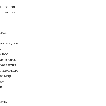
а города.
ктронной
й
иеся
латов дал
ь
в нее
е этого,
развития
конкретные
же мэр
о-
ов
аук,