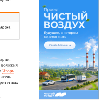
ярска
эрии.
доложил
ва
Игорь
дитель
ритетных
н