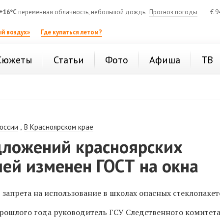
+16°C
переменная облачность, небольшой дождь
Прогноз погоды
€
9
й воздух»
Где купаться летом?
Сюжеты
Статьи
Фото
Афиша
ТВ
,
России
В Красноярском крае
дложений красноярских
ей изменен ГОСТ на окна
запрета на использование в школах опасных стеклопакет
прошлого года руководитель ГСУ Следственного комитет