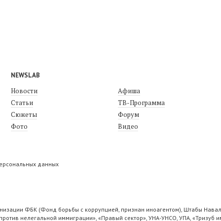
NEWSLAB
Новости
Афиша
Статьи
ТВ-Программа
Сюжеты
Форум
Фото
Видео
персональных данных
низации ФБК (Фонд борьбы с коррупцией, признан иноагентом), Штабы Навал
ротив нелегальной иммиграции», «Правый сектор», УНА-УНСО, УПА, «Тризуб и