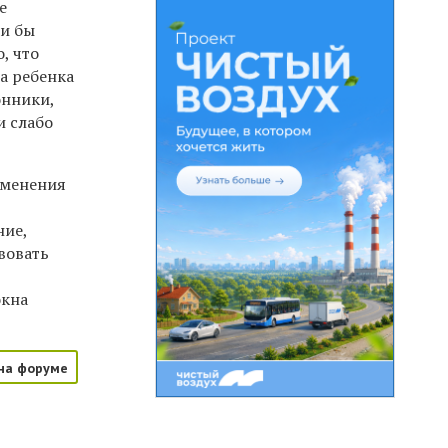
е
ли бы
, что
ва ребенка
онники,
и слабо
зменения
ние,
вовать
окна
на форуме