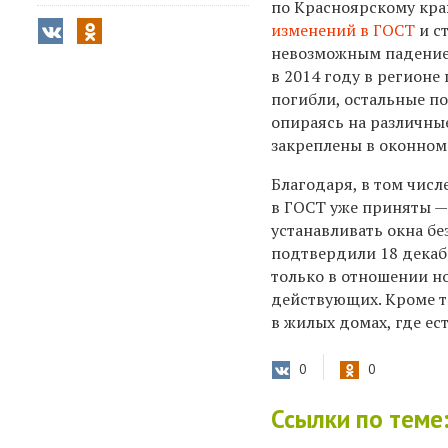
по Красноярскому кр
изменений в ГОСТ
и с
невозможным падение р
в 2014 году в регионе
погибли, остальные п
опираясь на различные
закреплены в оконном 
Благодаря, в том чис
в ГОСТ уже приняты — 
устанавливать окна б
подтвердили 18 декаб
только в отношении н
действующих. Кроме т
в жилых домах, где ес
0
0
Ссылки по теме