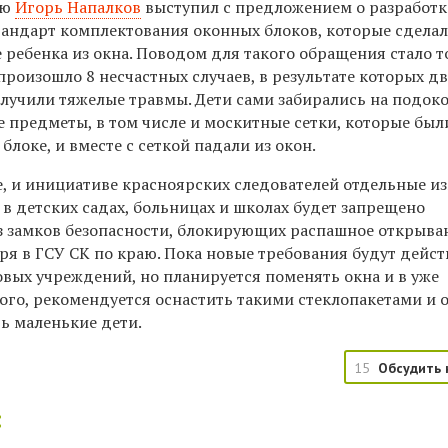
аю
Игорь Напалков
выступил с предложением о разработк
тандарт комплектования оконных блоков, которые сдела
ебенка из окна. Поводом для такого обращения стало то
 произошло 8 несчастных случаев, в результате которых д
олучили тяжелые травмы. Дети сами забирались на подок
 предметы, в том числе и москитные сетки, которые был
блоке, и вместе с сеткой падали из окон.
ле, и инициативе красноярских следователей отдельные и
в детских садах, больницах и школах будет запрещено
ез замков безопасности, блокирующих распашное открыва
ря в ГСУ СК по краю. Пока новые требования будут дейст
овых учреждений, но планируется поменять окна и в уже
ого, рекомендуется оснастить такими стеклопакетами и 
ть маленькие дети.
15
Обсудить 
: