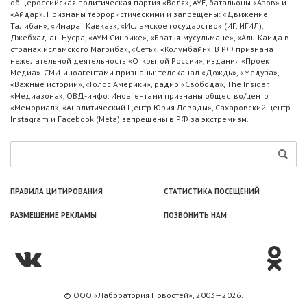
общероссийская политическая партия «Воля», АУЕ, батальоны «Азов» и
«Айдар». Признаны террористическими и запрещены: «Движение
Талибан», «Имарат Кавказ», «Исламское государство» (ИГ, ИГИЛ),
Джебхад-ан-Нусра, «АУМ Синрике», «Братья-мусульмане», «Аль-Каида в
странах исламского Магриба», «Сеть», «Колумбайн». В РФ признана
нежелательной деятельность «Открытой России», издания «Проект
Медиа». СМИ-иноагентами признаны: телеканал «Дождь», «Медуза»,
«Важные истории», «Голос Америки», радио «Свобода», The Insider,
«Медиазона», ОВД-инфо. Иноагентами признаны общество/центр
«Мемориал», «Аналитический Центр Юрия Левады», Сахаровский центр.
Instagram и Facebook (Metа) запрещены в РФ за экстремизм.
ПРАВИЛА ЦИТИРОВАНИЯ
СТАТИСТИКА ПОСЕЩЕНИЙ
РАЗМЕЩЕНИЕ РЕКЛАМЫ
ПОЗВОНИТЬ НАМ
© ООО «Лаборатория Новоcтей», 2003—2026.