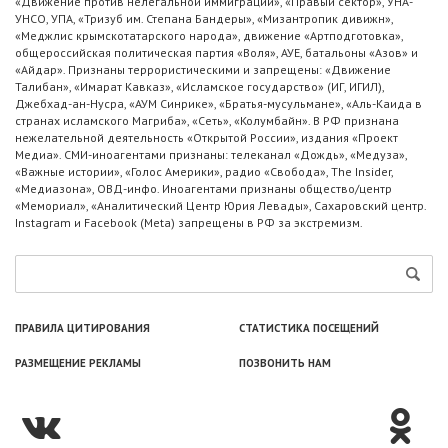
«Движение против нелегальной иммиграции», «Правый сектор», УНА-
УНСО, УПА, «Тризуб им. Степана Бандеры», «Мизантропик дивижн»,
«Меджлис крымскотатарского народа», движение «Артподготовка»,
общероссийская политическая партия «Воля», АУЕ, батальоны «Азов» и
«Айдар». Признаны террористическими и запрещены: «Движение
Талибан», «Имарат Кавказ», «Исламское государство» (ИГ, ИГИЛ),
Джебхад-ан-Нусра, «АУМ Синрике», «Братья-мусульмане», «Аль-Каида в
странах исламского Магриба», «Сеть», «Колумбайн». В РФ признана
нежелательной деятельность «Открытой России», издания «Проект
Медиа». СМИ-иноагентами признаны: телеканал «Дождь», «Медуза»,
«Важные истории», «Голос Америки», радио «Свобода», The Insider,
«Медиазона», ОВД-инфо. Иноагентами признаны общество/центр
«Мемориал», «Аналитический Центр Юрия Левады», Сахаровский центр.
Instagram и Facebook (Metа) запрещены в РФ за экстремизм.
ПРАВИЛА ЦИТИРОВАНИЯ
СТАТИСТИКА ПОСЕЩЕНИЙ
РАЗМЕЩЕНИЕ РЕКЛАМЫ
ПОЗВОНИТЬ НАМ