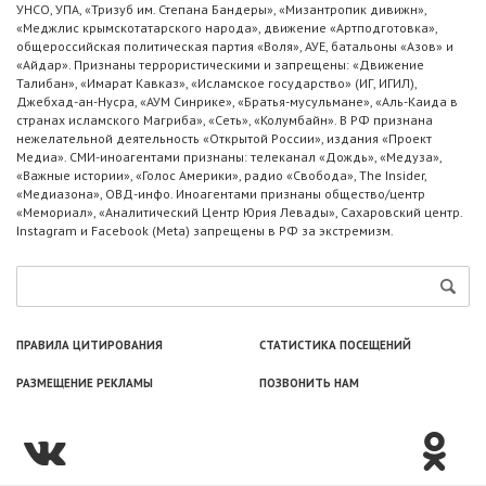
УНСО, УПА, «Тризуб им. Степана Бандеры», «Мизантропик дивижн»,
«Меджлис крымскотатарского народа», движение «Артподготовка»,
общероссийская политическая партия «Воля», АУЕ, батальоны «Азов» и
«Айдар». Признаны террористическими и запрещены: «Движение
Талибан», «Имарат Кавказ», «Исламское государство» (ИГ, ИГИЛ),
Джебхад-ан-Нусра, «АУМ Синрике», «Братья-мусульмане», «Аль-Каида в
странах исламского Магриба», «Сеть», «Колумбайн». В РФ признана
нежелательной деятельность «Открытой России», издания «Проект
Медиа». СМИ-иноагентами признаны: телеканал «Дождь», «Медуза»,
«Важные истории», «Голос Америки», радио «Свобода», The Insider,
«Медиазона», ОВД-инфо. Иноагентами признаны общество/центр
«Мемориал», «Аналитический Центр Юрия Левады», Сахаровский центр.
Instagram и Facebook (Metа) запрещены в РФ за экстремизм.
ПРАВИЛА ЦИТИРОВАНИЯ
СТАТИСТИКА ПОСЕЩЕНИЙ
РАЗМЕЩЕНИЕ РЕКЛАМЫ
ПОЗВОНИТЬ НАМ