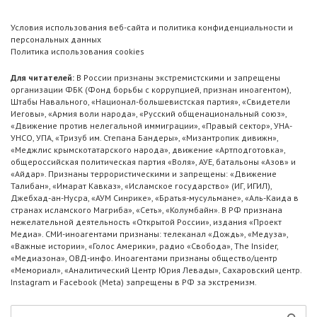
Условия использования веб-сайта и политика конфиденциальности и
персональных данных
Политика использования cookies
Для читателей:
В России признаны экстремистскими и запрещены
организации ФБК (Фонд борьбы с коррупцией, признан иноагентом),
Штабы Навального, «Национал-большевистская партия», «Свидетели
Иеговы», «Армия воли народа», «Русский общенациональный союз»,
«Движение против нелегальной иммиграции», «Правый сектор», УНА-
УНСО, УПА, «Тризуб им. Степана Бандеры», «Мизантропик дивижн»,
«Меджлис крымскотатарского народа», движение «Артподготовка»,
общероссийская политическая партия «Воля», АУЕ, батальоны «Азов» и
«Айдар». Признаны террористическими и запрещены: «Движение
Талибан», «Имарат Кавказ», «Исламское государство» (ИГ, ИГИЛ),
Джебхад-ан-Нусра, «АУМ Синрике», «Братья-мусульмане», «Аль-Каида в
странах исламского Магриба», «Сеть», «Колумбайн». В РФ признана
нежелательной деятельность «Открытой России», издания «Проект
Медиа». СМИ-иноагентами признаны: телеканал «Дождь», «Медуза»,
«Важные истории», «Голос Америки», радио «Свобода», The Insider,
«Медиазона», ОВД-инфо. Иноагентами признаны общество/центр
«Мемориал», «Аналитический Центр Юрия Левады», Сахаровский центр.
Instagram и Facebook (Metа) запрещены в РФ за экстремизм.