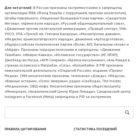
Для читателей:
В России признаны экстремистскими и запрещены
организации ФБК (Фонд борьбы с коррупцией, признан иноагентом),
Штабы Навального, «Национал-большевистская партия», «Свидетели
Иеговы», «Армия воли народа», «Русский общенациональный союз»,
«Движение против нелегальной иммиграции», «Правый сектор», УНА-
УНСО, УПА, «Тризуб им. Степана Бандеры», «Мизантропик дивижн»,
«Меджлис крымскотатарского народа», движение «Артподготовка»,
общероссийская политическая партия «Воля», АУЕ, батальоны «Азов» и
«Айдар». Признаны террористическими и запрещены: «Движение
Талибан», «Имарат Кавказ», «Исламское государство» (ИГ, ИГИЛ),
Джебхад-ан-Нусра, «АУМ Синрике», «Братья-мусульмане», «Аль-Каида в
странах исламского Магриба», «Сеть», «Колумбайн». В РФ признана
нежелательной деятельность «Открытой России», издания «Проект
Медиа». СМИ-иноагентами признаны: телеканал «Дождь», «Медуза»,
«Важные истории», «Голос Америки», радио «Свобода», The Insider,
«Медиазона», ОВД-инфо. Иноагентами признаны общество/центр
«Мемориал», «Аналитический Центр Юрия Левады», Сахаровский центр.
Instagram и Facebook (Metа) запрещены в РФ за экстремизм.
ПРАВИЛА ЦИТИРОВАНИЯ
СТАТИСТИКА ПОСЕЩЕНИЙ