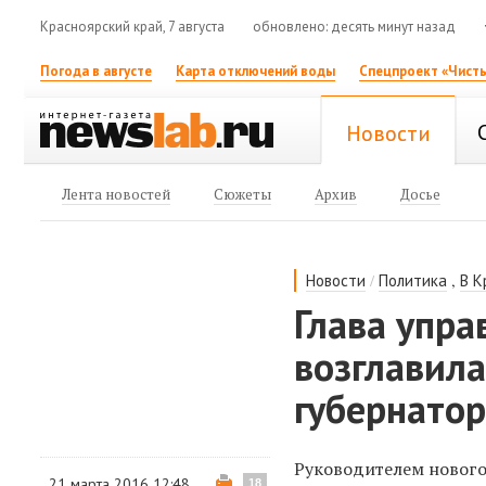
Красноярский край, 7 августа
обновлено: десять минут назад
Погода в августе
Карта отключений воды
Спецпроект «Чисты
Новости
Лента новостей
Сюжеты
Архив
Досье
/
,
Новости
Политика
В К
Глава упр
возглавил
губернато
Руководителем нового
21 марта 2016 12:48
18