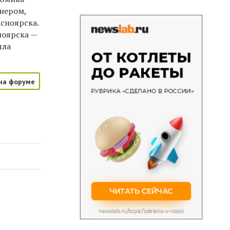
енером,
сноярска.
ноярска —
яла
на форуме