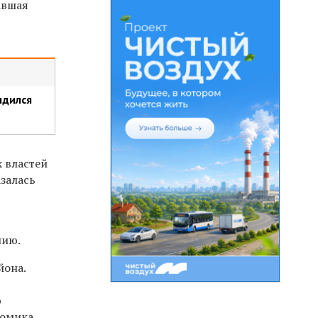
авшая
ядился
 властей
залась
нию.
йона.
ю
номика