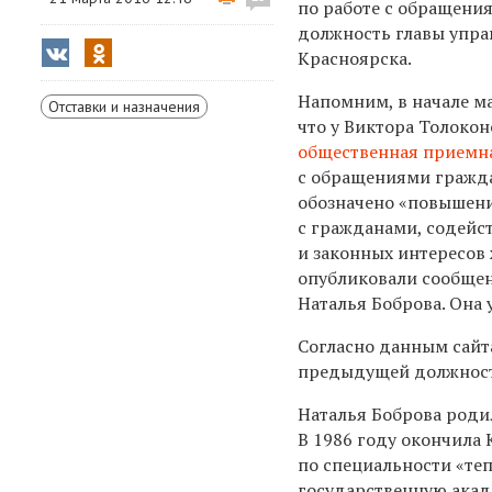
по работе с обращени
должность главы упр
Красноярска.
Напомним, в начале ма
Отставки и назначения
что у Виктора Толоко
общественная приемн
с обращениями гражд
обозначено «повышени
с гражданами, содейст
и законных интересов
опубликовали сообщен
Наталья Боброва. Она 
Согласно данным сайт
предыдущей должности
Наталья Боброва роди
В 1986 году окончила
по специальности «те
государственную акад