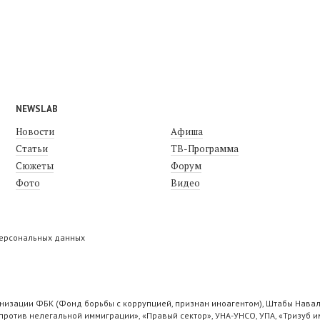
NEWSLAB
Новости
Афиша
Статьи
ТВ-Программа
Сюжеты
Форум
Фото
Видео
персональных данных
низации ФБК (Фонд борьбы с коррупцией, признан иноагентом), Штабы Навал
ротив нелегальной иммиграции», «Правый сектор», УНА-УНСО, УПА, «Тризуб и