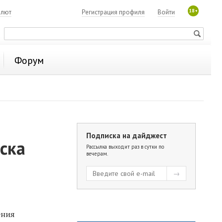
18+
алют
Регистрация профиля
Войти
Форум
Подписка на дайджест
ска
Рассылка выходит раз в сутки по
вечерам.
ения