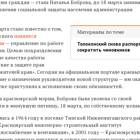
ями граждан — стала Наталья Боброва, до 18 марта заним
авления социальной защиты населения администрации
рта стало известно о том,
Материалы по теме
нского
появится
ая
— управление по работе
Толоконский снова распор
сократить чиновников
ан. Целью подразделения
е качества работы
вие в защите прав
 жителей края». Сегодня на официальном портале краевых
ие о назначении руководителя новой структуры — им ока
уже приступила к исполнению своих обязанностей.
а красноярской мэрии, Боброва была уволена со своей
 в минувшую пятницу, 18 марта, по собственному жела
лась в 1964 году в поселке Тинской Нижнеингашского ра
 Красноярский инженерно-строительный институт
плоснабжение и вентиляция», в 2001 году — Красноярску
емию цветных металлов и золота по специальности «эко