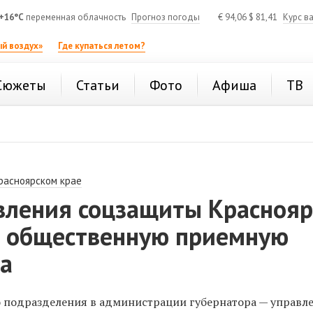
+16°C
переменная облачность
Прогноз погоды
€
94,06
$
81,41
Курс в
й воздух»
Где купаться летом?
Сюжеты
Статьи
Фото
Афиша
ТВ
расноярском крае
авления соцзащиты Краснояр
а общественную приемную
ра
 подразделения в администрации губернатора — управл