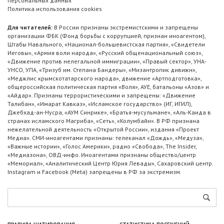
персональных данных
Политика использования cookies
Для читателей:
В России признаны экстремистскими и запрещены
организации ФБК (Фонд борьбы с коррупцией, признан иноагентом),
Штабы Навального, «Национал-большевистская партия», «Свидетели
Иеговы», «Армия воли народа», «Русский общенациональный союз»,
«Движение против нелегальной иммиграции», «Правый сектор», УНА-
УНСО, УПА, «Тризуб им. Степана Бандеры», «Мизантропик дивижн»,
«Меджлис крымскотатарского народа», движение «Артподготовка»,
общероссийская политическая партия «Воля», АУЕ, батальоны «Азов» и
«Айдар». Признаны террористическими и запрещены: «Движение
Талибан», «Имарат Кавказ», «Исламское государство» (ИГ, ИГИЛ),
Джебхад-ан-Нусра, «АУМ Синрике», «Братья-мусульмане», «Аль-Каида в
странах исламского Магриба», «Сеть», «Колумбайн». В РФ признана
нежелательной деятельность «Открытой России», издания «Проект
Медиа». СМИ-иноагентами признаны: телеканал «Дождь», «Медуза»,
«Важные истории», «Голос Америки», радио «Свобода», The Insider,
«Медиазона», ОВД-инфо. Иноагентами признаны общество/центр
«Мемориал», «Аналитический Центр Юрия Левады», Сахаровский центр.
Instagram и Facebook (Metа) запрещены в РФ за экстремизм.