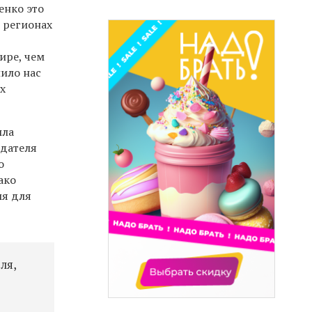
енко это
 регионах
ире, чем
лило нас
х
ыла
едателя
о
ако
мя для
ля,