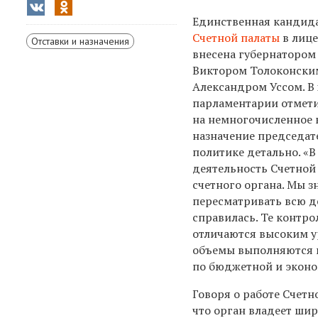
Единственная кандида
Счетной палаты
в лице
Отставки и назначения
внесена губернатором
Виктором Толоконски
Александром Уссом. В
парламентарии отмети
на немногочисленное 
назначение председат
политике детально. «
деятельность Счетной
счетного органа. Мы 
пересматривать всю д
справилась. Те контро
отличаются высоким у
объемы выполняются в
по
бюджетной и экон
Говоря о работе Счетн
что орган владеет ши