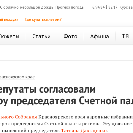
°C
облачно, небольшой дождь
Прогноз погоды
€
94,84
$
82,17
Курс в
й воздух»
Где купаться летом?
Сюжеты
Статьи
Фото
Афиша
ТВ
расноярском крае
епутаты согласовали
ру председателя Счетной п
льного Собрания
Красноярского края народные избранн
срок председателя Счетной палаты региона. Эту должност
ла нынешний председатель
Татьяна Давыденко
.