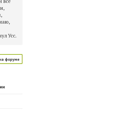
и все
и,
,
маю,
ь
ул Усс.
на форуме
нии