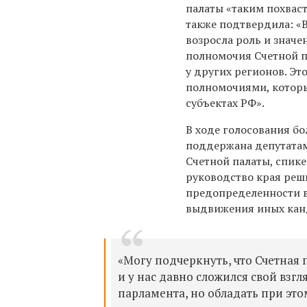
палаты «таким похваст
также подтвердила: «
возросла роль и значе
полномочия Счетной п
у других регионов. Эт
полномочиями, которы
субъектах РФ
».
В ходе голосования б
поддержана депутатам
Счетной палаты, спике
руководство края реш
предопределенности в
выдвижения иных кан
«
Могу подчеркнуть, что Счетная 
и у нас давно сложился свой взг
парламента, но обладать при эт