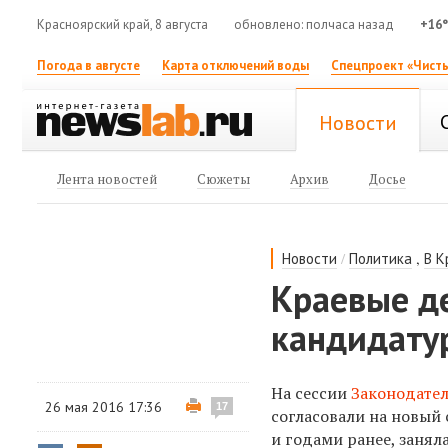
Красноярский край, 8 августа
обновлено: полчаса назад
+16
Погода в августе
Карта отключений воды
Спецпроект «Чисты
Новости
Лента новостей
Сюжеты
Архив
Досье
/
,
Новости
Политика
В К
Краевые д
кандидату
На сессии
Законодате
26 мая 2016 17:36
17
согласовали на новый 
и годами ранее, заня