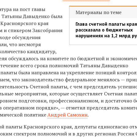
тура на пост главы
Материалы по теме
 Татьяны Давыденко была
 Красноярского края
Глава счетной палаты края
рассказала о бюджетных
м и спикером Заксобрания
нарушениях на 1,2 млрд р
 ходе обсуждения
ли, что несмотря
количество кандидатур,
еля обсуждал
о
сь на
комитете по
бюджетной и экономиче
В течение всего срока полномочий Татьяны Давыденко
 палаты была направлена на укрепление позиций контрол
знаем, что законодательство федеральное менялось — пр
еятельность Счетной палаты, с чем председатель успешн
льные мероприятия, которые осуществляет Счетная палат
ровнем подготовки, профессионализмом, и достаточно 
 оперативном порядке», — отметил председатель комит
омической политике
Андрей Самохин
.
ой палаты Красноярского края, депутаты единогласно от
роким спектром полномочий и в других регионах России