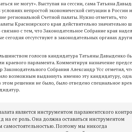
аться не могут». Выступая на сессии, сама Татьяна Давыд
В условиях непростой экономической ситуации в России и
ние региональной Счетной палаты.
Нужно отметить, что
алаты Красноярского края действительно значительно ш
о связано с тем, что Законодательное Собрание края наде
е сегодня отсутствуют в законодательных органах други
ольшинством голосов кандидатура Татьяны Давыденко б
и краевого парламента. Комментируя назначение предс
р Законодательного Собрания Александр Усс отметил, чт
ило возможным выдвинуть именно эту кандидатуру, одн
 этом решении не было, было отведено специальное вре
дидатур.
палата является инструментом парламентского контро
ляд на ее роль. Она должна оставаться инструментом
ом самостоятельностью. Поэтому мы никогда