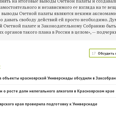
ять на итоговые выводы Счетной палаты и создавал
мостоятельного и независимого ее взгляда на те вещ
е выводы Счетной палаты являются некими аксиомами
но давать свободу действий ей просто необходимо. Ду
ей Счетной палате и Законодательному Собранию быт
х органов такого плана в России в целом
», —
подчеркн
17
Обсудить 
:
 объекты красноярской Универсиады обсудили в Заксобра
 о росте доли нелегального алкоголя в Красноярском крае
ярского края проверила подготовку к Универсиаде