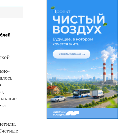
ублей
ской
ьно-
ишлось
о
а,
большие
ета
метили,
 Счетные