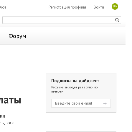
18+
алют
Регистрация профиля
Войти
Форум
Подписка на дайджест
Рассылка выходит раз в сутки по
вечерам.
алаты
ики
ь, как