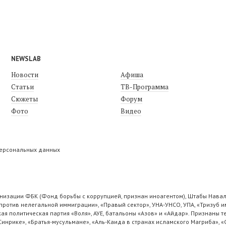
NEWSLAB
Новости
Афиша
Статьи
ТВ-Программа
Сюжеты
Форум
Фото
Видео
персональных данных
низации ФБК (Фонд борьбы с коррупцией, признан иноагентом), Штабы Навал
ротив нелегальной иммиграции», «Правый сектор», УНА-УНСО, УПА, «Тризуб и
ая политическая партия «Воля», АУЕ, батальоны «Азов» и «Айдар». Признаны
 Синрике», «Братья-мусульмане», «Аль-Каида в странах исламского Магриба», 