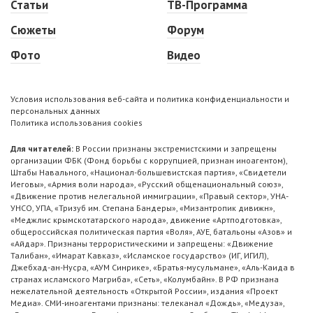
Статьи
ТВ-Программа
Сюжеты
Форум
Фото
Видео
Условия использования веб-сайта и политика конфиденциальности и
персональных данных
Политика использования cookies
Для читателей:
В России признаны экстремистскими и запрещены
организации ФБК (Фонд борьбы с коррупцией, признан иноагентом),
Штабы Навального, «Национал-большевистская партия», «Свидетели
Иеговы», «Армия воли народа», «Русский общенациональный союз»,
«Движение против нелегальной иммиграции», «Правый сектор», УНА-
УНСО, УПА, «Тризуб им. Степана Бандеры», «Мизантропик дивижн»,
«Меджлис крымскотатарского народа», движение «Артподготовка»,
общероссийская политическая партия «Воля», АУЕ, батальоны «Азов» и
«Айдар». Признаны террористическими и запрещены: «Движение
Талибан», «Имарат Кавказ», «Исламское государство» (ИГ, ИГИЛ),
Джебхад-ан-Нусра, «АУМ Синрике», «Братья-мусульмане», «Аль-Каида в
странах исламского Магриба», «Сеть», «Колумбайн». В РФ признана
нежелательной деятельность «Открытой России», издания «Проект
Медиа». СМИ-иноагентами признаны: телеканал «Дождь», «Медуза»,