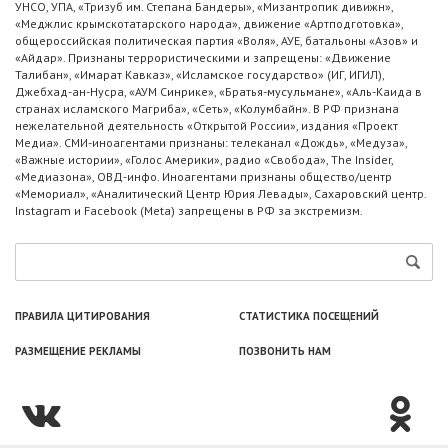
УНСО, УПА, «Тризуб им. Степана Бандеры», «Мизантропик дивижн»,
«Меджлис крымскотатарского народа», движение «Артподготовка»,
общероссийская политическая партия «Воля», АУЕ, батальоны «Азов» и
«Айдар». Признаны террористическими и запрещены: «Движение
Талибан», «Имарат Кавказ», «Исламское государство» (ИГ, ИГИЛ),
Джебхад-ан-Нусра, «АУМ Синрике», «Братья-мусульмане», «Аль-Каида в
странах исламского Магриба», «Сеть», «Колумбайн». В РФ признана
нежелательной деятельность «Открытой России», издания «Проект
Медиа». СМИ-иноагентами признаны: телеканал «Дождь», «Медуза»,
«Важные истории», «Голос Америки», радио «Свобода», The Insider,
«Медиазона», ОВД-инфо. Иноагентами признаны общество/центр
«Мемориал», «Аналитический Центр Юрия Левады», Сахаровский центр.
Instagram и Facebook (Metа) запрещены в РФ за экстремизм.
ПРАВИЛА ЦИТИРОВАНИЯ
СТАТИСТИКА ПОСЕЩЕНИЙ
РАЗМЕЩЕНИЕ РЕКЛАМЫ
ПОЗВОНИТЬ НАМ