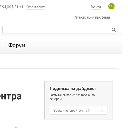
18+
€
94,06
$
81,41
Курс валют
Войти
Регистрация профиля
Форум
Подписка на дайджест
ентра
Рассылка выходит раз в сутки по
вечерам.