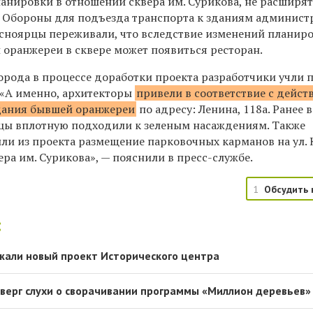
ланировки в отношении сквера им. Сурикова, не расширя
 Обороны для подъезда транспорта к зданиям админист
асноярцы переживали, что вследствие изменений планир
 оранжереи в сквере может появиться ресторан.
орода в процессе доработки проекта разработчики учли 
 «А именно, архитекторы
привели в соответствие с дейс
дания бывшей оранжереи
по адресу: Ленина, 118а. Ранее 
цы вплотную подходили к зеленым насаждениям. Также
ли из проекта размещение парковочных карманов на ул.
ра им. Сурикова», — пояснили в пресс-службе.
1
Обсудить 
:
жали новый проект Исторического центра
оверг слухи о сворачивании программы «Миллион деревьев»