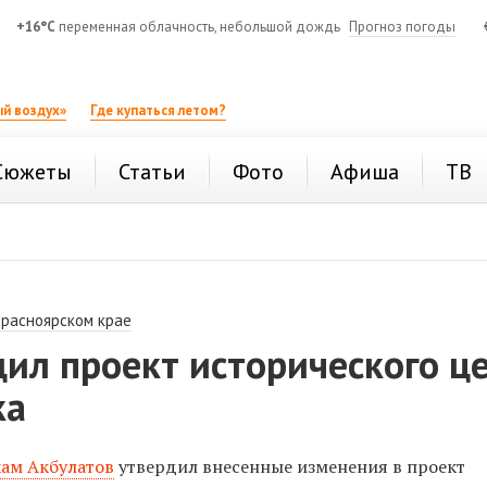
+16°C
переменная облачность, небольшой дождь
Прогноз погоды
й воздух»
Где купаться летом?
Сюжеты
Статьи
Фото
Афиша
ТВ
Красноярском крае
ил проект исторического ц
ка
ам Акбулатов
утвердил внесенные изменения в проект