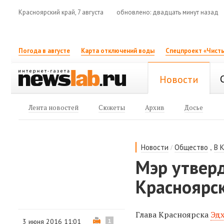
Красноярский край, 7 августа
обновлено: двадцать минут назад
Погода в августе
Карта отключений воды
Спецпроект «Чисты
Новости
Лента новостей
Сюжеты
Архив
Досье
/
,
Новости
Общество
В 
Мэр утверд
Красноярс
Глава Красноярска
Эдх
3 июня 2016 11:01
1