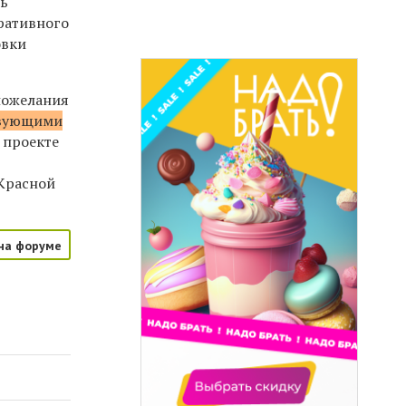
ть
ративного
овки
пожелания
твующими
в проекте
 Красной
на форуме