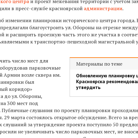
кого центра
и проект межевания территории с учетом з
щили в пресс-службе красноярской
администрации
.
об изменении планировки исторического центра города. 
 предлагали благоустроить ул. Обороны на отрезке межд
й и расширить проезжую часть этого же участка в соотв
дъявляемыми к транспортно-пешеходной магистральной 
чить число мест для
Материалы по теме
 оборудовав парковочные
й Армии возле сквера им.
Обновленную планировку 
Красноярска рекомендова
планировки был
утвердить
ный коридор»
а до ул. Обороны,
на 300 мест под
 Публичные слушания по проекту планировки проходил
ля. 29 марта состоялось открытое обсуждение. Всего за вр
 слушаний за утверждение проекта поступило 50 предло
росили не увеличивать число парковочных мест, не внос