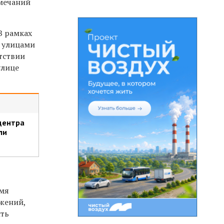
амечаний
В рамках
у улицами
етствии
улице
центра
ли
и
емя
жений,
ить