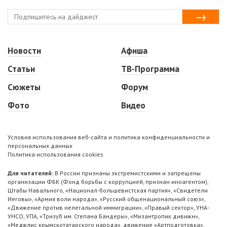
Новости
Афиша
Статьи
ТВ-Программа
Сюжеты
Форум
Фото
Видео
Условия использования веб-сайта и политика конфиденциальности и
персональных данных
Политика использования cookies
Для читателей:
В России признаны экстремистскими и запрещены
организации ФБК (Фонд борьбы с коррупцией, признан иноагентом),
Штабы Навального, «Национал-большевистская партия», «Свидетели
Иеговы», «Армия воли народа», «Русский общенациональный союз»,
«Движение против нелегальной иммиграции», «Правый сектор», УНА-
УНСО, УПА, «Тризуб им. Степана Бандеры», «Мизантропик дивижн»,
«Меджлис крымскотатарского народа», движение «Артподготовка»,