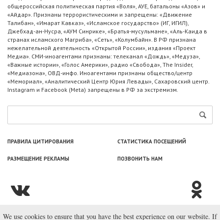
общероссийская политическая партия «Воля», АУЕ, батальоны «Азов» и
«Айдар». Признаны террористическими и запрещены: «Движение
Талибан», «Имарат Кавказ», «Исламское государство» (ИГ, ИГИЛ),
Джебхад-ан-Нусра, «АУМ Синрике», «Братья-мусульмане», «Аль-Каида в
странах исламского Магриба», «Сеть», «Колумбайн». В РФ признана
нежелательной деятельность «Открытой России», издания «Проект
Медиа». СМИ-иноагентами признаны: телеканал «Дождь», «Медуза»,
«Важные истории», «Голос Америки», радио «Свобода», The Insider,
«Медиазона», ОВД-инфо. Иноагентами признаны общество/центр
«Мемориал», «Аналитический Центр Юрия Левады», Сахаровский центр.
Instagram и Facebook (Metа) запрещены в РФ за экстремизм.
ПРАВИЛА ЦИТИРОВАНИЯ
СТАТИСТИКА ПОСЕЩЕНИЙ
РАЗМЕЩЕНИЕ РЕКЛАМЫ
ПОЗВОНИТЬ НАМ
We use cookies to ensure that you have the best experience on our website. If
© ООО «Лаборатория Новоcтей», 2003—2026.