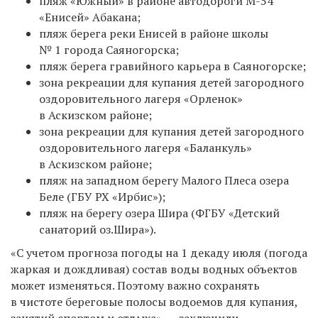
пляж «Южный» в районе автодороги М-54
«Енисей» Абакана;
пляж берега реки Енисей в районе школы
№ 1 города Саяногорска;
пляж берега гравийного карьера в Саяногорске;
зона рекреации для купания детей загородного
оздоровительного лагеря «Орленок»
в Аскизском районе;
зона рекреации для купания детей загородного
оздоровительного лагеря «Баланкуль»
в Аскизском районе;
пляж на западном берегу Малого Плеса озера
Беле (ГБУ РХ «Ирбис»);
пляж на берегу озера Шира (ФГБУ «Детский
санаторий оз.Шира»).
«
С учетом прогноза погоды на 1 декаду июля (погода
жаркая и дождливая) состав воды водных объектов
может изменяться. Поэтому важно сохранять
в чистоте береговые полосы водоемов для купания,
занятий спортом и отдыха», — заключили