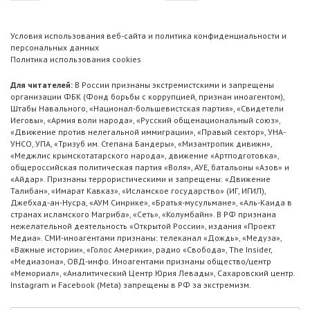
Условия использования веб-сайта и политика конфиденциальности и
персональных данных
Политика использования cookies
Для читателей:
В России признаны экстремистскими и запрещены
организации ФБК (Фонд борьбы с коррупцией, признан иноагентом),
Штабы Навального, «Национал-большевистская партия», «Свидетели
Иеговы», «Армия воли народа», «Русский общенациональный союз»,
«Движение против нелегальной иммиграции», «Правый сектор», УНА-
УНСО, УПА, «Тризуб им. Степана Бандеры», «Мизантропик дивижн»,
«Меджлис крымскотатарского народа», движение «Артподготовка»,
общероссийская политическая партия «Воля», АУЕ, батальоны «Азов» и
«Айдар». Признаны террористическими и запрещены: «Движение
Талибан», «Имарат Кавказ», «Исламское государство» (ИГ, ИГИЛ),
Джебхад-ан-Нусра, «АУМ Синрике», «Братья-мусульмане», «Аль-Каида в
странах исламского Магриба», «Сеть», «Колумбайн». В РФ признана
нежелательной деятельность «Открытой России», издания «Проект
Медиа». СМИ-иноагентами признаны: телеканал «Дождь», «Медуза»,
«Важные истории», «Голос Америки», радио «Свобода», The Insider,
«Медиазона», ОВД-инфо. Иноагентами признаны общество/центр
«Мемориал», «Аналитический Центр Юрия Левады», Сахаровский центр.
Instagram и Facebook (Metа) запрещены в РФ за экстремизм.