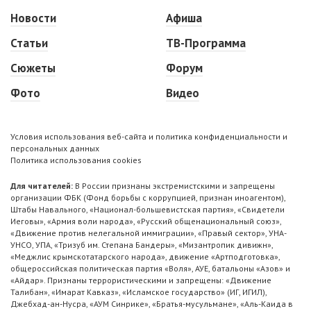
Новости
Афиша
Статьи
ТВ-Программа
Сюжеты
Форум
Фото
Видео
Условия использования веб-сайта и политика конфиденциальности и
персональных данных
Политика использования cookies
Для читателей:
В России признаны экстремистскими и запрещены
организации ФБК (Фонд борьбы с коррупцией, признан иноагентом),
Штабы Навального, «Национал-большевистская партия», «Свидетели
Иеговы», «Армия воли народа», «Русский общенациональный союз»,
«Движение против нелегальной иммиграции», «Правый сектор», УНА-
УНСО, УПА, «Тризуб им. Степана Бандеры», «Мизантропик дивижн»,
«Меджлис крымскотатарского народа», движение «Артподготовка»,
общероссийская политическая партия «Воля», АУЕ, батальоны «Азов» и
«Айдар». Признаны террористическими и запрещены: «Движение
Талибан», «Имарат Кавказ», «Исламское государство» (ИГ, ИГИЛ),
Джебхад-ан-Нусра, «АУМ Синрике», «Братья-мусульмане», «Аль-Каида в