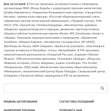
Для читателей:
В России признаны экстремистскими и запрещены
организации ФБК (Фонд борьбы с коррупцией, признан иноагентом),
Штабы Навального, «Национал-большевистская партия», «Свидетели
Иеговы», «Армия воли народа», «Русский общенациональный союз»,
«Движение против нелегальной иммиграции», «Правый сектор», УНА-
УНСО, УПА, «Тризуб им. Степана Бандеры», «Мизантропик дивижн»,
«Меджлис крымскотатарского народа», движение «Артподготовка»,
общероссийская политическая партия «Воля», АУЕ, батальоны «Азов» и
«Айдар». Признаны террористическими и запрещены: «Движение
Талибан», «Имарат Кавказ», «Исламское государство» (ИГ, ИГИЛ),
Джебхад-ан-Нусра, «АУМ Синрике», «Братья-мусульмане», «Аль-Каида в
странах исламского Магриба», «Сеть», «Колумбайн». В РФ признана
нежелательной деятельность «Открытой России», издания «Проект
Медиа». СМИ-иноагентами признаны: телеканал «Дождь», «Медуза»,
«Важные истории», «Голос Америки», радио «Свобода», The Insider,
«Медиазона», ОВД-инфо. Иноагентами признаны общество/центр
«Мемориал», «Аналитический Центр Юрия Левады», Сахаровский центр.
Instagram и Facebook (Metа) запрещены в РФ за экстремизм.
ПРАВИЛА ЦИТИРОВАНИЯ
СТАТИСТИКА ПОСЕЩЕНИЙ
РАЗМЕЩЕНИЕ РЕКЛАМЫ
ПОЗВОНИТЬ НАМ