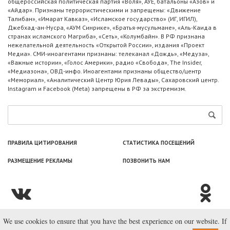
общероссийская политическая партия «Воля», АУЕ, батальоны «Азов» и
«Айдар». Признаны террористическими и запрещены: «Движение
Талибан», «Имарат Кавказ», «Исламское государство» (ИГ, ИГИЛ),
Джебхад-ан-Нусра, «АУМ Синрике», «Братья-мусульмане», «Аль-Каида в
странах исламского Магриба», «Сеть», «Колумбайн». В РФ признана
нежелательной деятельность «Открытой России», издания «Проект
Медиа». СМИ-иноагентами признаны: телеканал «Дождь», «Медуза»,
«Важные истории», «Голос Америки», радио «Свобода», The Insider,
«Медиазона», ОВД-инфо. Иноагентами признаны общество/центр
«Мемориал», «Аналитический Центр Юрия Левады», Сахаровский центр.
Instagram и Facebook (Metа) запрещены в РФ за экстремизм.
ПРАВИЛА ЦИТИРОВАНИЯ
СТАТИСТИКА ПОСЕЩЕНИЙ
РАЗМЕЩЕНИЕ РЕКЛАМЫ
ПОЗВОНИТЬ НАМ
We use cookies to ensure that you have the best experience on our website. If
© ООО «Лаборатория Новоcтей», 2003—2026.