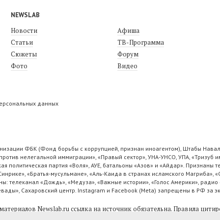
NEWSLAB
Новости
Афиша
Статьи
ТВ-Программа
Сюжеты
Форум
Фото
Видео
персональных данных
низации ФБК (Фонд борьбы с коррупцией, признан иноагентом), Штабы Навал
ротив нелегальной иммиграции», «Правый сектор», УНА-УНСО, УПА, «Тризуб и
ая политическая партия «Воля», АУЕ, батальоны «Азов» и «Айдар». Признаны
 Синрике», «Братья-мусульмане», «Аль-Каида в странах исламского Магриба», 
ы: телеканал «Дождь», «Медуза», «Важные истории», «Голос Америки», радио 
ады», Сахаровский центр. Instagram и Facebook (Metа) запрещены в РФ за э
материалов Newslab.ru ссылка на источник обязательна.
Правила цитир