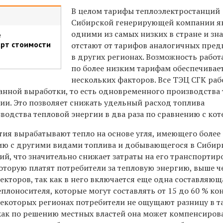
В целом тарифы теплоэлектростанций
Сибирской генерирующей компании я
одними из самых низких в стране и зн
е
рт стоимости
отстают от тарифов аналогичных пре
в других регионах. Возможность работ
по более низким тарифам обеспечивает
нескольких факторов. Все ТЭЦ СГК ра
нной выработки, то есть одновременного производства
ии. Это позволяет снижать удельный расход топлива
водства тепловой энергии в два раза по сравнению с ко
тия вырабатывают тепло на основе угля, имеющего более
ию с другими видами топлива и добывающегося в Сибири
ий, что значительно снижает затраты на его транспортир
которую платят потребители за тепловую энергию, выше 
екторов, так как в него включается еще одна составляющ
еплоносителя, которые могут составлять от 15 до 60 % ко
 некоторых регионах потребители не ощущают разницу в 
 как по решению местных властей она может компенсиров