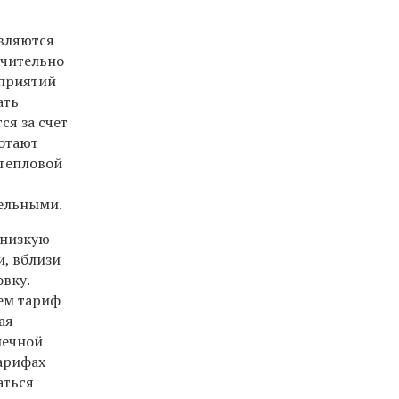
вляются
ачительно
дприятий
ать
ся за счет
ботают
 тепловой
тельными.
 низкую
, вблизи
овку.
чем тариф
ая —
нечной
тарифах
аться