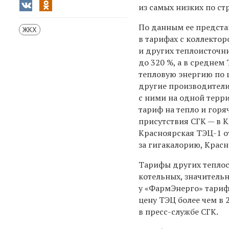
из самых низких по ст
По данным ее предста
ЖКХ
в тарифах с коллектор
и других теплоисточни
до 320 %, а в средне
тепловую энергию по ц
другие производители
с ними на одной терр
тариф на тепло и гор
присутствия СГК — в 
Красноярская ТЭЦ-1 от
за гигакалорию, Красн
Тарифы других тепло
котельных, значительн
у «ФармЭнерго» тариф
цену ТЭЦ более чем в 
в пресс-службе СГК.