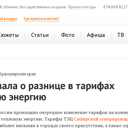
°C
облачно, без существенных осадков
Прогноз погоды
€
94,84
$
82,1
й воздух»
Где купаться летом?
Сюжеты
Статьи
Фото
Афиша
ТВ
 Красноярском крае
зала о разнице в тарифах
ую энергию
 России произошло очередное изменение тарифов на ком
 и тепловую энергию. Тарифы ТЭЦ
Сибирской генерирующ
иболее низкими в городах своего присутствия, а также 