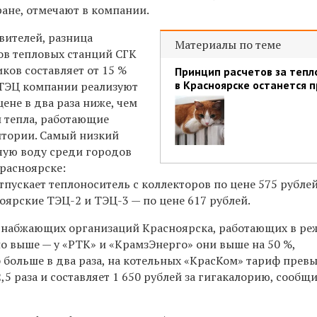
ране, отмечают в компании.
вителей, разница
Материалы по теме
ов тепловых станций СГК
ков составляет от 15 %
Принцип расчетов за тепл
в Красноярске останется 
м ТЭЦ компании реализуют
ене в два раза ниже, чем
 тепла, работающие
итории. Самый низкий
ячую воду среди городов
Красноярске:
пускает теплоноситель с коллекторов по цене 575 рубле
оярские ТЭЦ-2 и ТЭЦ-3 — по цене 617 рублей.
снабжающих организаций Красноярска, работающих в ре
о выше — у «РТК» и «КрамзЭнерго» они выше на 50 %,
 больше в два раза, на котельных «КрасКом» тариф прев
2,5 раза и составляет 1 650 рублей за гигакалорию, сообщ