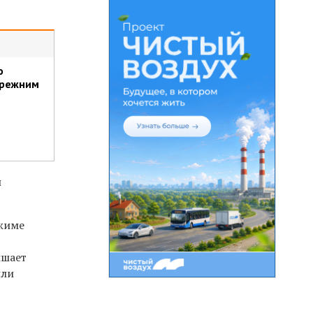
о
прежним
й
жиме
ышает
или