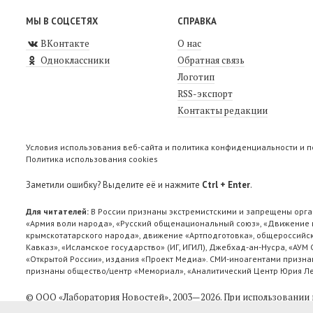
МЫ В СОЦСЕТЯХ
СПРАВКА
ВКонтакте
О нас
Одноклассники
Обратная связь
Логотип
RSS-экспорт
Контакты редакции
Условия использования веб-сайта и политика конфиденциальности и 
Политика использования cookies
Заметили ошибку? Выделите её и нажмите
Ctrl + Enter
.
Для читателей:
В России признаны экстремистскими и запрещены орга
«Армия воли народа», «Русский общенациональный союз», «Движение п
крымскотатарского народа», движение «Артподготовка», общероссийск
Кавказ», «Исламское государство» (ИГ, ИГИЛ), Джебхад-ан-Нусра, «АУМ
«Открытой России», издания «Проект Медиа». СМИ-иноагентами признан
признаны общество/центр «Мемориал», «Аналитический Центр Юрия Лев
© ООО «Лаборатория Новоcтей», 2003—2026.
При использовании 