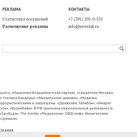
РЕКЛАМА
КОНТАКТЫ
Статистика посещений
+7 (391) 205-0-555
Размещение рекламы
info@newslab.ru
ьного, «Национал-большевистская партия», «Свидетели Иеговы»,
м. Степана Бандеры», «Мизантропик дивижн», «Меджлис
 террористическими и запрещены: «Движение Талибан», «Имарат
«Сеть», «Колумбайн». В РФ признана нежелательной деятельность
«Свобода», The Insider, «Медиазона», ОВД-инфо. Иноагентами
кстремизм.
ования
.