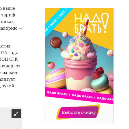
то выше
т тариф
чниках,
акалорию —
иятия
016 года
 ТЭЦ СГК
лоэнерго»
ревышает
ализует
другой