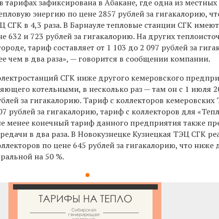
 тарифах зафиксирована в Абакане, где одна из местных
епловую энергию по цене 2857 рублей за гигакалорию, ч
 СГК в 4,3 раза. В Барнауле тепловые станции СГК имею
не 632 и 723 рублей за гигакалорию. На других теплоисто
ороде, тариф составляет от 1 103 до 2 097 рублей за гиг
е чем в два раза», — говорится в сообщении компании.
лектростанций СГК ниже другого кемеровского предпр
яющего котельными, в несколько раз — там он с 1 июля 2
ублей за гигакалорию. Тариф с коллекторов кемеровских
907 рублей за гигакалорию, тариф с коллекторов для «Теп
 не менее конечный тариф данного предприятия также п
редачи в два раза. В Новокузнецке Кузнецкая ТЭЦ СГК ре
ллекторов по цене 645 рублей за гигакалорию, что ниже 
ральной на 50 %.