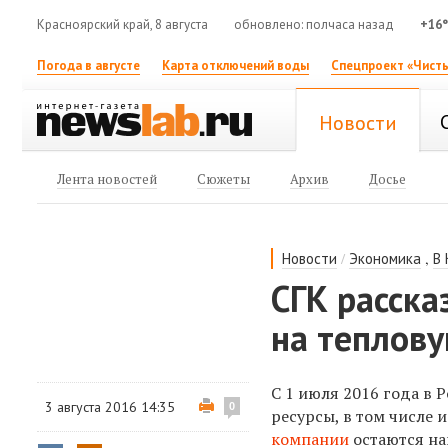
Красноярский край, 8 августа
обновлено: полчаса назад
+16
Погода в августе
Карта отключений воды
Спецпроект «Чисты
Новости
Лента новостей
Сюжеты
Архив
Досье
/
,
Новости
Экономика
В
СГК расска
на теплов
С 1 июля 2016 года в
3 августа 2016 14:35
0
ресурсы, в том числе
компании
остаются на