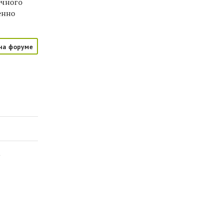
ечного
енно
на форуме
а