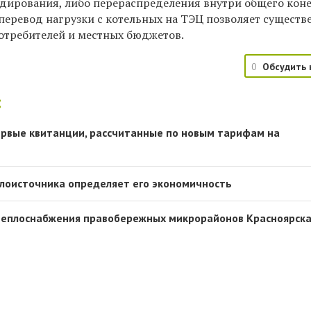
сидирования, либо перераспределения внутри общего кон
 перевод нагрузки с котельных на ТЭЦ позволяет существ
потребителей и местных бюджетов.
0
Обсудить 
:
рвые квитанции, рассчитанные по новым тарифам на
лоисточника определяет его экономичность
 теплоснабжения правобережных микрорайонов Красноярск