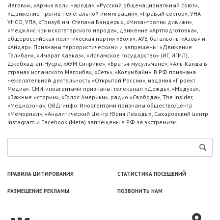
Иеговы», «Армия воли народа», «Русский общенациональный союз»,
«Движение против нелегальной иммиграции», «Правый сектор», УНА-
УНСО, УПА, «Тризуб им. Степана Бандеры», «Мизантропик дивижн»,
«Меджлис крымскотатарского народа», движение «Артподготовка»,
общероссийская политическая партия «Воля», АУЕ, батальоны «Азов» и
«Айдар». Признаны террористическими и запрещены: «Движение
Талибан», «Имарат Кавказ», «Исламское государство» (ИГ, ИГИЛ),
Джебхад-ан-Нусра, «АУМ Синрике», «Братья-мусульмане», «Аль-Каида в
странах исламского Магриба», «Сеть», «Колумбайн». В РФ признана
нежелательной деятельность «Открытой России», издания «Проект
Медиа». СМИ-иноагентами признаны: телеканал «Дождь», «Медуза»,
«Важные истории», «Голос Америки», радио «Свобода», The Insider,
«Медиазона», ОВД-инфо. Иноагентами признаны общество/центр
«Мемориал», «Аналитический Центр Юрия Левады», Сахаровский центр.
Instagram и Facebook (Metа) запрещены в РФ за экстремизм.
ПРАВИЛА ЦИТИРОВАНИЯ
СТАТИСТИКА ПОСЕЩЕНИЙ
РАЗМЕЩЕНИЕ РЕКЛАМЫ
ПОЗВОНИТЬ НАМ