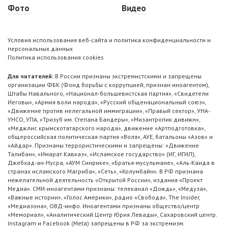
Фото
Видео
Условия использования веб-сайта и политика конфиденциальности и
персональных данных
Политика использования cookies
Для читателей:
В России признаны экстремистскими и запрещены
организации ФБК (Фонд борьбы с коррупцией, признан иноагентом),
Штабы Навального, «Национал-большевистская партия», «Свидетели
Иеговы», «Армия воли народа», «Русский общенациональный союз»,
«Движение против нелегальной иммиграции», «Правый сектор», УНА-
УНСО, УПА, «Тризуб им. Степана Бандеры», «Мизантропик дивижн»,
«Меджлис крымскотатарского народа», движение «Артподготовка»,
общероссийская политическая партия «Воля», АУЕ, батальоны «Азов» и
«Айдар». Признаны террористическими и запрещены: «Движение
Талибан», «Имарат Кавказ», «Исламское государство» (ИГ, ИГИЛ),
Джебхад-ан-Нусра, «АУМ Синрике», «Братья-мусульмане», «Аль-Каида в
странах исламского Магриба», «Сеть», «Колумбайн». В РФ признана
нежелательной деятельность «Открытой России», издания «Проект
Медиа». СМИ-иноагентами признаны: телеканал «Дождь», «Медуза»,
«Важные истории», «Голос Америки», радио «Свобода», The Insider,
«Медиазона», ОВД-инфо. Иноагентами признаны общество/центр
«Мемориал», «Аналитический Центр Юрия Левады», Сахаровский центр.
Instagram и Facebook (Metа) запрещены в РФ за экстремизм.