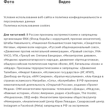
Фото
Видео
Условия использования веб-сайта и политика конфиденциальности и
персональных данных
Политика использования cookies
Для читателей:
В России признаны экстремистскими и запрещены
организации ФБК (Фонд борьбы с коррупцией, признан иноагентом),
Штабы Навального, «Национал-большевистская партия», «Свидетели
Иеговы», «Армия воли народа», «Русский общенациональный союз»,
«Движение против нелегальной иммиграции», «Правый сектор», УНА-
УНСО, УПА, «Тризуб им. Степана Бандеры», «Мизантропик дивижн»,
«Меджлис крымскотатарского народа», движение «Артподготовка»,
общероссийская политическая партия «Воля», АУЕ, батальоны «Азов» и
«Айдар». Признаны террористическими и запрещены: «Движение
Талибан», «Имарат Кавказ», «Исламское государство» (ИГ, ИГИЛ),
Джебхад-ан-Нусра, «АУМ Синрике», «Братья-мусульмане», «Аль-Каида в
странах исламского Магриба», «Сеть», «Колумбайн». В РФ признана
нежелательной деятельность «Открытой России», издания «Проект
Медиа». СМИ-иноагентами признаны: телеканал «Дождь», «Медуза»,
«Важные истории», «Голос Америки», радио «Свобода», The Insider,
«Медиазона», ОВД-инфо. Иноагентами признаны общество/центр
«Мемориал», «Аналитический Центр Юрия Левады», Сахаровский центр.
Instagram и Facebook (Metа) запрещены в РФ за экстремизм.