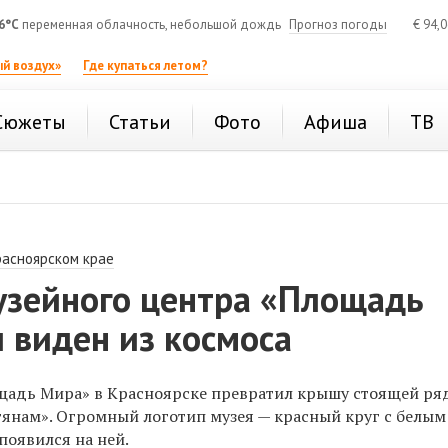
6°C
переменная облачность, небольшой дождь
Прогноз погоды
€
94,
й воздух»
Где купаться летом?
Сюжеты
Статьи
Фото
Афиша
ТВ
расноярском крае
узейного центра «Площадь
 виден из космоса
щадь Мира» в Красноярске превратил крышу стоящей р
тянам». Огромный логотип музея — красный круг с белым
появился на ней.