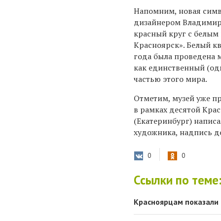
Напомним, новая симво
дизайнером Владимиро
красный круг с белым 
Красноярск». Белый кв
года была проведена 
как единственный (о
частью этого мира.
Отметим, музей уже п
в рамках десятой Кра
(Екатеринбург) напис
художника, надпись д
0
0
Ссылки по теме
Красноярцам показали 