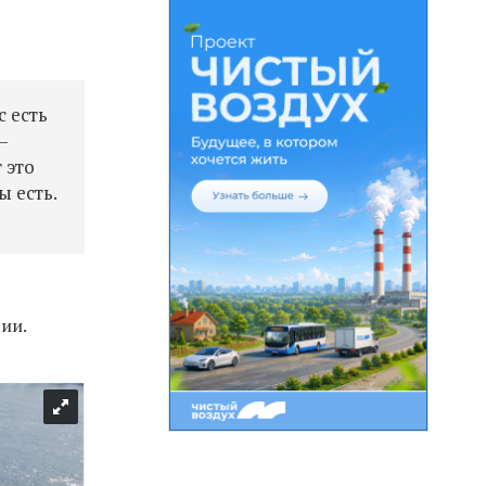
 есть
—
 это
 есть.
s
рии.