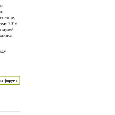
на
п:
 солнце,
реле 2016
я музей
ющийся
оду
на форуме