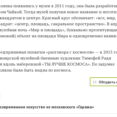
лика появилась у музея в 2015 году, она была разработа
м Чайкой. Тогда музей получил новое название и логоти
квадратом в центре. Красный круг обозначает: «все, мир,
адрат: «центр, площадь, сакральное пространство». В ап
музейная ночь «Мир и площадь», буквально презентующа
динокий) объект на площади Мира и одновременно явля
редпринимал попытки «разговора с космосом» — в 2013 г
сноярской музейной биеннале художник Тимофей Радя
ал вдоль набережной «ТЫ ЛУЧШЕ КОСМОСА». По задумке
олжна была быть видна из космоса.
14
Обсудить 
:
современное искусство из московского «Гаража»