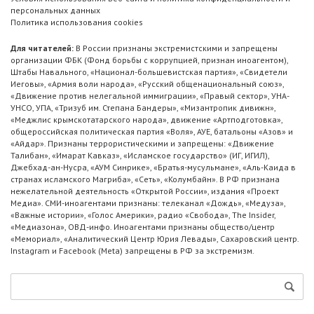
персональных данных
Политика использования cookies
Для читателей:
В России признаны экстремистскими и запрещены
организации ФБК (Фонд борьбы с коррупцией, признан иноагентом),
Штабы Навального, «Национал-большевистская партия», «Свидетели
Иеговы», «Армия воли народа», «Русский общенациональный союз»,
«Движение против нелегальной иммиграции», «Правый сектор», УНА-
УНСО, УПА, «Тризуб им. Степана Бандеры», «Мизантропик дивижн»,
«Меджлис крымскотатарского народа», движение «Артподготовка»,
общероссийская политическая партия «Воля», АУЕ, батальоны «Азов» и
«Айдар». Признаны террористическими и запрещены: «Движение
Талибан», «Имарат Кавказ», «Исламское государство» (ИГ, ИГИЛ),
Джебхад-ан-Нусра, «АУМ Синрике», «Братья-мусульмане», «Аль-Каида в
странах исламского Магриба», «Сеть», «Колумбайн». В РФ признана
нежелательной деятельность «Открытой России», издания «Проект
Медиа». СМИ-иноагентами признаны: телеканал «Дождь», «Медуза»,
«Важные истории», «Голос Америки», радио «Свобода», The Insider,
«Медиазона», ОВД-инфо. Иноагентами признаны общество/центр
«Мемориал», «Аналитический Центр Юрия Левады», Сахаровский центр.
Instagram и Facebook (Metа) запрещены в РФ за экстремизм.