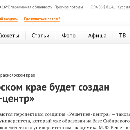
+16°C
переменная облачность
Прогноз погоды
€
94,06
$
81,41
Курс в
й воздух»
Где купаться летом?
Сюжеты
Статьи
Фото
Афиша
ТВ
Красноярском крае
ском крае будет создан
-центр»
аются перспективы создания «Решетнев-центра» — таков
университета, который уже образован на базе Сибирского
космического университета им. академика М. Ф. Решетне