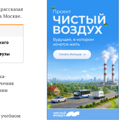
рассказал
в Москве.
кого
вузы
ка-
ечения
нии
9 учебном