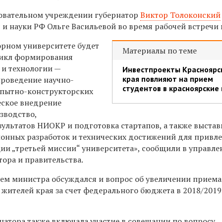
зовательном учреждении губернатор
Виктор Толоконский
и науки РФ Ольге Васильевой во время рабочей встречи 
орном университете будет
Материалы по теме
цикл формирования
 и технологии —
Инвестпроекты Красноярс
края повлияют на прием
проведение научно-
студентов в красноярские 
опытно-конструкторских
еское внедрение
зводство,
ультатов НИОКР и подготовка стартапов, а также выстав
онных разработок и технических достижений для привл
ции „третьей миссии“ университета», сообщили в управле
ора и правительства.
ием министра обсуждался и вопрос об увеличении приема
 жителей края за счет федерального бюджета в 2018/201
натора также включала участие в совещании по вопросу