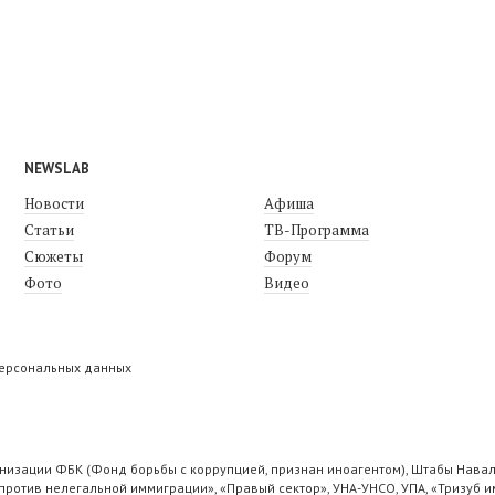
NEWSLAB
Новости
Афиша
Статьи
ТВ-Программа
Сюжеты
Форум
Фото
Видео
персональных данных
низации ФБК (Фонд борьбы с коррупцией, признан иноагентом), Штабы Навал
ротив нелегальной иммиграции», «Правый сектор», УНА-УНСО, УПА, «Тризуб и