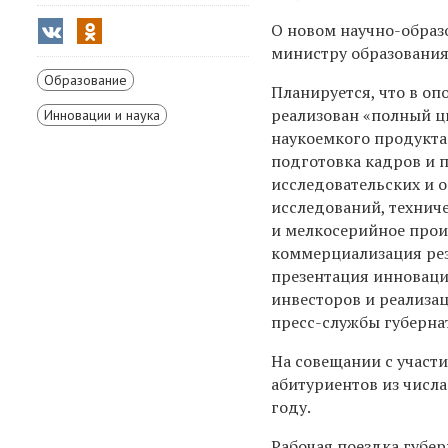
О новом научно-обра
министру образования 
Образование
Планируется, что в оп
реализован «полный 
Инновации и наука
наукоемкого продукта
подготовка кадров и 
исследовательских и 
исследований, технич
и мелкосерийное прои
коммерциализация рез
презентация инноваци
инвесторов и реализа
пресс-службы губернат
На совещании с участ
абитуриентов из числа
году.
Рабочая поездка губер