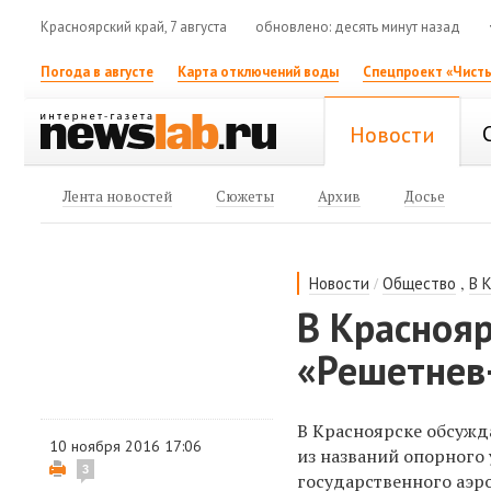
Красноярский край, 7 августа
обновлено: десять минут назад
Погода в августе
Карта отключений воды
Спецпроект «Чисты
Новости
Лента новостей
Сюжеты
Архив
Досье
/
,
Новости
Общество
В 
В Краснояр
«Решетнев
В Красноярске обсужд
10 ноября 2016 17:06
из названий опорного 
3
государственного аэро