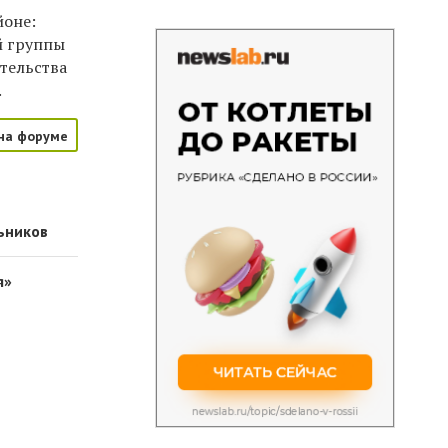
йоне:
й группы
тельства
.
на форуме
ьников
я»