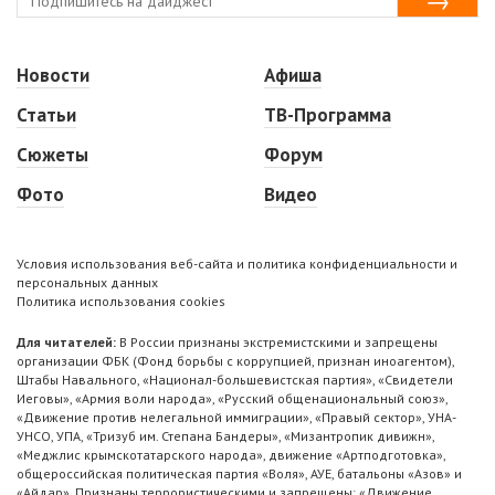
Новости
Афиша
Статьи
ТВ-Программа
Сюжеты
Форум
Фото
Видео
Условия использования веб-сайта и политика конфиденциальности и
персональных данных
Политика использования cookies
Для читателей:
В России признаны экстремистскими и запрещены
организации ФБК (Фонд борьбы с коррупцией, признан иноагентом),
Штабы Навального, «Национал-большевистская партия», «Свидетели
Иеговы», «Армия воли народа», «Русский общенациональный союз»,
«Движение против нелегальной иммиграции», «Правый сектор», УНА-
УНСО, УПА, «Тризуб им. Степана Бандеры», «Мизантропик дивижн»,
«Меджлис крымскотатарского народа», движение «Артподготовка»,
общероссийская политическая партия «Воля», АУЕ, батальоны «Азов» и
«Айдар». Признаны террористическими и запрещены: «Движение