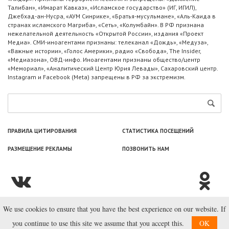
Талибан», «Имарат Кавказ», «Исламское государство» (ИГ, ИГИЛ),
Джебхад-ан-Нусра, «АУМ Синрике», «Братья-мусульмане», «Аль-Каида в
странах исламского Магриба», «Сеть», «Колумбайн». В РФ признана
нежелательной деятельность «Открытой России», издания «Проект
Медиа». СМИ-иноагентами признаны: телеканал «Дождь», «Медуза»,
«Важные истории», «Голос Америки», радио «Свобода», The Insider,
«Медиазона», ОВД-инфо. Иноагентами признаны общество/центр
«Мемориал», «Аналитический Центр Юрия Левады», Сахаровский центр.
Instagram и Facebook (Metа) запрещены в РФ за экстремизм.
ПРАВИЛА ЦИТИРОВАНИЯ
СТАТИСТИКА ПОСЕЩЕНИЙ
РАЗМЕЩЕНИЕ РЕКЛАМЫ
ПОЗВОНИТЬ НАМ
We use cookies to ensure that you have the best experience on our website. If
© ООО «Лаборатория Новоcтей», 2003—2026.
you continue to use this site we assume that you accept this.
OK