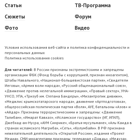
Статьи
ТВ-Программа
Сюжеты
Форум
Фото
Видео
Условия использования веб-сайта и политика конфиденциальности и
персональных данных
Политика использования cookies
Для читателей:
В России признаны экстремистскими и запрещены
организации ФБК (Фонд борьбы с коррупцией, признан иноагентом),
Штабы Навального, «Национал-большевистская партия», «Свидетели
Иеговы», «Армия воли народа», «Русский общенациональный союз»,
«Движение против нелегальной иммиграции», «Правый сектор», УНА-
УНСО, УПА, «Тризуб им. Степана Бандеры», «Мизантропик дивижн»,
«Меджлис крымскотатарского народа», движение «Артподготовка»,
общероссийская политическая партия «Воля», АУЕ, батальоны «Азов» и
«Айдар». Признаны террористическими и запрещены: «Движение
Талибан», «Имарат Кавказ», «Исламское государство» (ИГ, ИГИЛ),
Джебхад-ан-Нусра, «АУМ Синрике», «Братья-мусульмане», «Аль-Каида в
странах исламского Магриба», «Сеть», «Колумбайн». В РФ признана
нежелательной деятельность «Открытой России», издания «Проект
Медиа». СМИ-иноагентами признаны: телеканал «Дождь», «Медуза»,