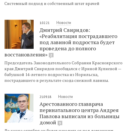
Системный подход и собственный штат врачей
Новости
1.02.21
Дмитрий Свиридов:
«Реабилитация пострадавшего
под лавиной подростка будет
проведена до полного
восстановления»
2
Председатель Законодательного Собрания Красноярского
края Дмитрий Свиридов пообщался с Ириной Кулиевой —
бабушкой 14-летнего подростка из Норильска,
пострадавшего в результате схода снежной лавины.
Новости
21.09.18
Арестованного главврача
перинатального центра Андрея
Павлова выписали из больницы
домой
9
До конца октября он будет находиться под домашним