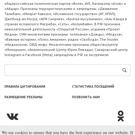
общероссийская политическая партия «Воля», АУЕ, батальоны «Азов» и
«Айдар». Признаны террористическими и запрещены: «Движение
Талибан», «Имарат Кавказ», «Исламское государство» (ИГ, ИГИЛ),
Джебхад-ан-Нусра, «АУМ Синрике», «Братья-мусульмане», «Аль-Каида в
странах исламского Магриба», «Сеть», «Колумбайн». В РФ признана
нежелательной деятельность «Открытой России», издания «Проект
Медиа». СМИ-иноагентами признаны: телеканал «Дождь», «Медуза»,
«Важные истории», «Голос Америки», радио «Свобода», The Insider,
«Медиазона», ОВД-инфо. Иноагентами признаны общество/центр
«Мемориал», «Аналитический Центр Юрия Левады», Сахаровский центр.
Instagram и Facebook (Metа) запрещены в РФ за экстремизм.
ПРАВИЛА ЦИТИРОВАНИЯ
СТАТИСТИКА ПОСЕЩЕНИЙ
РАЗМЕЩЕНИЕ РЕКЛАМЫ
ПОЗВОНИТЬ НАМ
We use cookies to ensure that you have the best experience on our website. If
© ООО «Лаборатория Новоcтей», 2003—2026.