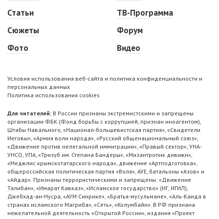
Статьи
ТВ-Программа
Сюжеты
Форум
Фото
Видео
Условия использования веб-сайта и политика конфиденциальности и
персональных данных
Политика использования cookies
Для читателей:
В России признаны экстремистскими и запрещены
организации ФБК (Фонд борьбы с коррупцией, признан иноагентом),
Штабы Навального, «Национал-большевистская партия», «Свидетели
Иеговы», «Армия воли народа», «Русский общенациональный союз»,
«Движение против нелегальной иммиграции», «Правый сектор», УНА-
УНСО, УПА, «Тризуб им. Степана Бандеры», «Мизантропик дивижн»,
«Меджлис крымскотатарского народа», движение «Артподготовка»,
общероссийская политическая партия «Воля», АУЕ, батальоны «Азов» и
«Айдар». Признаны террористическими и запрещены: «Движение
Талибан», «Имарат Кавказ», «Исламское государство» (ИГ, ИГИЛ),
Джебхад-ан-Нусра, «АУМ Синрике», «Братья-мусульмане», «Аль-Каида в
странах исламского Магриба», «Сеть», «Колумбайн». В РФ признана
нежелательной деятельность «Открытой России», издания «Проект