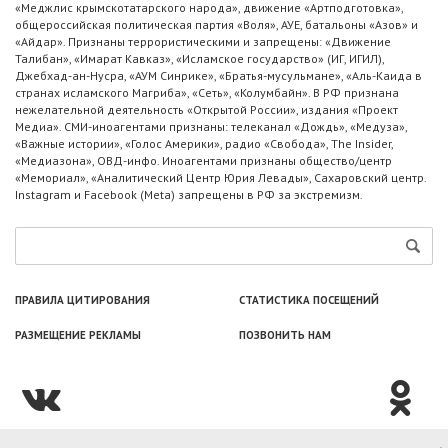
«Меджлис крымскотатарского народа», движение «Артподготовка»,
общероссийская политическая партия «Воля», АУЕ, батальоны «Азов» и
«Айдар». Признаны террористическими и запрещены: «Движение
Талибан», «Имарат Кавказ», «Исламское государство» (ИГ, ИГИЛ),
Джебхад-ан-Нусра, «АУМ Синрике», «Братья-мусульмане», «Аль-Каида в
странах исламского Магриба», «Сеть», «Колумбайн». В РФ признана
нежелательной деятельность «Открытой России», издания «Проект
Медиа». СМИ-иноагентами признаны: телеканал «Дождь», «Медуза»,
«Важные истории», «Голос Америки», радио «Свобода», The Insider,
«Медиазона», ОВД-инфо. Иноагентами признаны общество/центр
«Мемориал», «Аналитический Центр Юрия Левады», Сахаровский центр.
Instagram и Facebook (Metа) запрещены в РФ за экстремизм.
ПРАВИЛА ЦИТИРОВАНИЯ
СТАТИСТИКА ПОСЕЩЕНИЙ
РАЗМЕЩЕНИЕ РЕКЛАМЫ
ПОЗВОНИТЬ НАМ