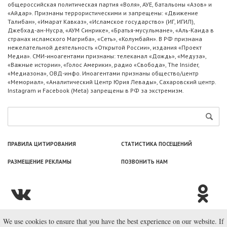
общероссийская политическая партия «Воля», АУЕ, батальоны «Азов» и
«Айдар». Признаны террористическими и запрещены: «Движение
Талибан», «Имарат Кавказ», «Исламское государство» (ИГ, ИГИЛ),
Джебхад-ан-Нусра, «АУМ Синрике», «Братья-мусульмане», «Аль-Каида в
странах исламского Магриба», «Сеть», «Колумбайн». В РФ признана
нежелательной деятельность «Открытой России», издания «Проект
Медиа». СМИ-иноагентами признаны: телеканал «Дождь», «Медуза»,
«Важные истории», «Голос Америки», радио «Свобода», The Insider,
«Медиазона», ОВД-инфо. Иноагентами признаны общество/центр
«Мемориал», «Аналитический Центр Юрия Левады», Сахаровский центр.
Instagram и Facebook (Metа) запрещены в РФ за экстремизм.
ПРАВИЛА ЦИТИРОВАНИЯ
СТАТИСТИКА ПОСЕЩЕНИЙ
РАЗМЕЩЕНИЕ РЕКЛАМЫ
ПОЗВОНИТЬ НАМ
We use cookies to ensure that you have the best experience on our website. If
© ООО «Лаборатория Новоcтей», 2003—2026.