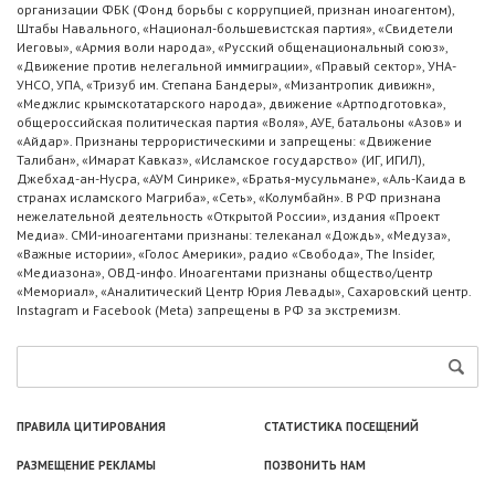
организации ФБК (Фонд борьбы с коррупцией, признан иноагентом),
Штабы Навального, «Национал-большевистская партия», «Свидетели
Иеговы», «Армия воли народа», «Русский общенациональный союз»,
«Движение против нелегальной иммиграции», «Правый сектор», УНА-
УНСО, УПА, «Тризуб им. Степана Бандеры», «Мизантропик дивижн»,
«Меджлис крымскотатарского народа», движение «Артподготовка»,
общероссийская политическая партия «Воля», АУЕ, батальоны «Азов» и
«Айдар». Признаны террористическими и запрещены: «Движение
Талибан», «Имарат Кавказ», «Исламское государство» (ИГ, ИГИЛ),
Джебхад-ан-Нусра, «АУМ Синрике», «Братья-мусульмане», «Аль-Каида в
странах исламского Магриба», «Сеть», «Колумбайн». В РФ признана
нежелательной деятельность «Открытой России», издания «Проект
Медиа». СМИ-иноагентами признаны: телеканал «Дождь», «Медуза»,
«Важные истории», «Голос Америки», радио «Свобода», The Insider,
«Медиазона», ОВД-инфо. Иноагентами признаны общество/центр
«Мемориал», «Аналитический Центр Юрия Левады», Сахаровский центр.
Instagram и Facebook (Metа) запрещены в РФ за экстремизм.
ПРАВИЛА ЦИТИРОВАНИЯ
СТАТИСТИКА ПОСЕЩЕНИЙ
РАЗМЕЩЕНИЕ РЕКЛАМЫ
ПОЗВОНИТЬ НАМ