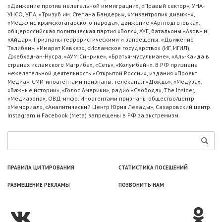
«Движение против нелегальной иммиграции», «Правый сектор», УНА-
УНСО, УПА, «Тризуб им. Степана Бандеры», «Мизантропик дивижн»,
«Меджлис крымскотатарского народа», движение «Артподготовка»,
общероссийская политическая партия «Воля», АУЕ, батальоны «Азов» и
«Айдар». Признаны террористическими и запрещены: «Движение
Талибан», «Имарат Кавказ», «Исламское государство» (ИГ, ИГИЛ),
Джебхад-ан-Нусра, «АУМ Синрике», «Братья-мусульмане», «Аль-Каида в
странах исламского Магриба», «Сеть», «Колумбайн». В РФ признана
нежелательной деятельность «Открытой России», издания «Проект
Медиа». СМИ-иноагентами признаны: телеканал «Дождь», «Медуза»,
«Важные истории», «Голос Америки», радио «Свобода», The Insider,
«Медиазона», ОВД-инфо. Иноагентами признаны общество/центр
«Мемориал», «Аналитический Центр Юрия Левады», Сахаровский центр.
Instagram и Facebook (Metа) запрещены в РФ за экстремизм.
ПРАВИЛА ЦИТИРОВАНИЯ
СТАТИСТИКА ПОСЕЩЕНИЙ
РАЗМЕЩЕНИЕ РЕКЛАМЫ
ПОЗВОНИТЬ НАМ