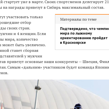
й стартует уже в марте. Своих спортсменов делегирует 21
 на награды привезут в Сибирь максимальный состав.
ут участвовать только
Материалы по теме
прошедшие отбор
ды своих стран.
Подтверждено, что чемпи
мира по лыжному
мужчин и 4 женщин. Если
ориентированию пройдет
ны мира, количество
в Красноярске
ы может быть увеличено.
нной станет сборная
едставителей у мужчин
тав привезут основные наши конкуренты — Швеция, Фин
хстан. Самым «дальним» участником будет команда Япони
енов.