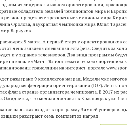
 одним из лидеров в лыжном ориентировании, краснояр
ратные обладатели медалей чемпионатов мира и Европы.
ра регион представят трехкратные чемпионы мира Кирил
лина Фролова, двукратная чемпионка мира Юлия Тарасе
мир Барчуков.
расноярск 5 марта. А первый старт у ориентировщиков с
в этот день заявлена смешанная эстафета. Следить за ход
удет и у экранов телевизоров. Два вида программы буду
ире на канале «Матч ТВ» или тематическом спортивном к
апланированы трансляции на интернет-портале www.sport
удет разыграно 9 комплектов наград. Медали уже изгото
дународная федерация ориентирования (IOF). Ленты по
тах флага страны-организатора чемпионата. В 2017 их ра
. Ожидается, что медали доставят в Красноярск уже 1 ма
ание на лыжах входит в программу Зимней универсиады
овщики разыграют семь комплектов наград.