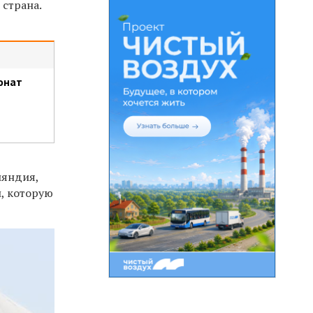
 страна.
онат
ляндия,
и, которую