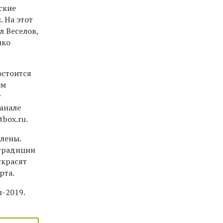
ские
 На этот
л Веселов,
нко
остоится
ом
т
анале
box.ru.
влены.
 традиции
скрасят
рта.
-2019.