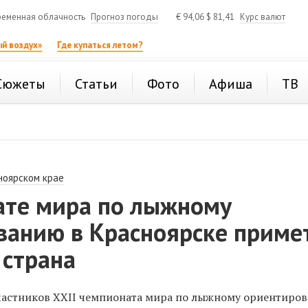
еменная облачность
Прогноз погоды
€
94,06
$
81,41
Курс валют
й воздух»
Где купаться летом?
Сюжеты
Статьи
Фото
Афиша
ТВ
ноярском крае
ате мира по лыжному
ванию в Красноярске приме
 страна
частников XXII чемпионата мира по лыжному ориентиро