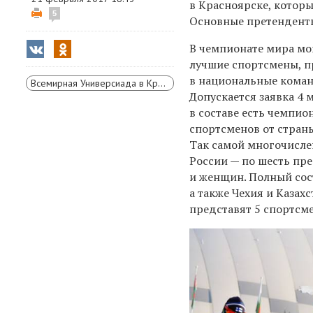
в Красноярске, которы
5
Основные претенденты
В чемпионате мира мог
лучшие спортсмены, 
в национальные коман
Всемирная Универсиада в Красноярске
Допускается заявка 4 
в составе есть чемпио
спортсменов от стран
Так самой многочисле
России — по шесть пр
и женщин. Полный сос
а также Чехия и Каза
представят 5 спортсм