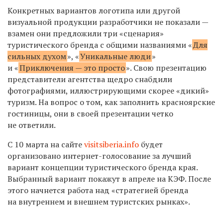
Конкретных вариантов логотипа или другой
визуальной продукции разработчики не показали —
взамен они предложили три «сценария»
туристического бренда с общими названиями «
Для
сильных духом
», «
Уникальные люди
»
и «
Приключения — это просто
». Свою презентацию
представители агентства щедро снабдили
фотографиями, иллюстрирующими скорее «дикий»
туризм. На вопрос о том, как заполнить красноярские
гостиницы, они в своей презентации четко
не ответили.
С 10 марта на сайте
visitsiberia.info
будет
организовано интернет-голосование за лучший
вариант концепции туристического бренда края.
Выбранный вариант покажут в апреле на КЭФ. После
этого начнется работа над «стратегией бренда
на внутреннем и внешнем туристских рынках».