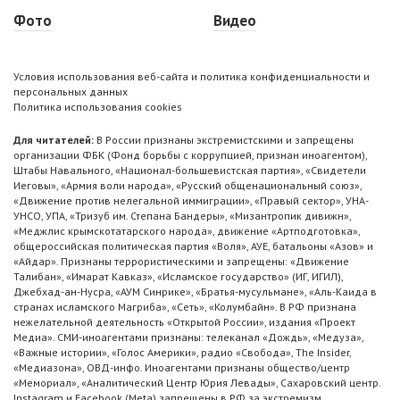
Фото
Видео
Условия использования веб-сайта и политика конфиденциальности и
персональных данных
Политика использования cookies
Для читателей:
В России признаны экстремистскими и запрещены
организации ФБК (Фонд борьбы с коррупцией, признан иноагентом),
Штабы Навального, «Национал-большевистская партия», «Свидетели
Иеговы», «Армия воли народа», «Русский общенациональный союз»,
«Движение против нелегальной иммиграции», «Правый сектор», УНА-
УНСО, УПА, «Тризуб им. Степана Бандеры», «Мизантропик дивижн»,
«Меджлис крымскотатарского народа», движение «Артподготовка»,
общероссийская политическая партия «Воля», АУЕ, батальоны «Азов» и
«Айдар». Признаны террористическими и запрещены: «Движение
Талибан», «Имарат Кавказ», «Исламское государство» (ИГ, ИГИЛ),
Джебхад-ан-Нусра, «АУМ Синрике», «Братья-мусульмане», «Аль-Каида в
странах исламского Магриба», «Сеть», «Колумбайн». В РФ признана
нежелательной деятельность «Открытой России», издания «Проект
Медиа». СМИ-иноагентами признаны: телеканал «Дождь», «Медуза»,
«Важные истории», «Голос Америки», радио «Свобода», The Insider,
«Медиазона», ОВД-инфо. Иноагентами признаны общество/центр
«Мемориал», «Аналитический Центр Юрия Левады», Сахаровский центр.
Instagram и Facebook (Metа) запрещены в РФ за экстремизм.