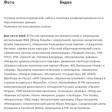
Фото
Видео
Условия использования веб-сайта и политика конфиденциальности и
персональных данных
Политика использования cookies
Для читателей:
В России признаны экстремистскими и запрещены
организации ФБК (Фонд борьбы с коррупцией, признан иноагентом),
Штабы Навального, «Национал-большевистская партия», «Свидетели
Иеговы», «Армия воли народа», «Русский общенациональный союз»,
«Движение против нелегальной иммиграции», «Правый сектор», УНА-
УНСО, УПА, «Тризуб им. Степана Бандеры», «Мизантропик дивижн»,
«Меджлис крымскотатарского народа», движение «Артподготовка»,
общероссийская политическая партия «Воля», АУЕ, батальоны «Азов» и
«Айдар». Признаны террористическими и запрещены: «Движение
Талибан», «Имарат Кавказ», «Исламское государство» (ИГ, ИГИЛ),
Джебхад-ан-Нусра, «АУМ Синрике», «Братья-мусульмане», «Аль-Каида в
странах исламского Магриба», «Сеть», «Колумбайн». В РФ признана
нежелательной деятельность «Открытой России», издания «Проект
Медиа». СМИ-иноагентами признаны: телеканал «Дождь», «Медуза»,
«Важные истории», «Голос Америки», радио «Свобода», The Insider,
«Медиазона», ОВД-инфо. Иноагентами признаны общество/центр
«Мемориал», «Аналитический Центр Юрия Левады», Сахаровский центр.
Instagram и Facebook (Metа) запрещены в РФ за экстремизм.