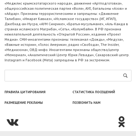
«Меджлис крымскотатарского народа», движение «Артподготовка»,
общероссийская политическая партия «Воля», АУЕ, батальоны «Азов» и
«Айдар». Признаны террористическими и запрещены: «Движение
Талибан», «Имарат Кавказ», «Исламское государство» (ИГ, ИГИЛ),
Джебхад-ан-Нусра, «АУМ Синрике», «Братья-мусульмане», «Аль-Каида в
странах исламского Магриба», «Сеть», «Колумбайн». В РФ признана
нежелательной деятельность «Открытой России», издания «Проект
Медиа». СМИ-иноагентами признаны: телеканал «Дождь», «Медуза»,
«Важные истории», «Голос Америки», радио «Свобода», The Insider,
«Медиазона», ОВД-инфо. Иноагентами признаны общество/центр
«Мемориал», «Аналитический Центр Юрия Левады», Сахаровский центр.
Instagram и Facebook (Metа) запрещены в РФ за экстремизм.
ПРАВИЛА ЦИТИРОВАНИЯ
СТАТИСТИКА ПОСЕЩЕНИЙ
РАЗМЕЩЕНИЕ РЕКЛАМЫ
ПОЗВОНИТЬ НАМ