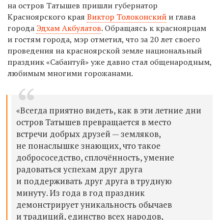
на остров Татышев пришли
г
убернатор
Красноярского края
Виктор Толоконский
и
г
лава
города
Эдхам Акбулатов
.
Обращаясь к красноярцам
и гостям города, мэр отметил, что за 20 лет своего
проведения на красноярской земле национальный
праздник «Сабантуй» уже давно стал общенародным,
любимым многими горожанами.
«Всегда приятно видеть, как в эти летние дни
остров Татышев превращается в место
встречи добрых друзей — земляков,
не понаслышке знающих, что такое
добрососедство, сплочённость, умение
радоваться успехам друг друга
и поддерживать друг друга в трудную
минуту. Из года в год праздник
демонстрирует уникальность обычаев
и традиций, единство всех народов,