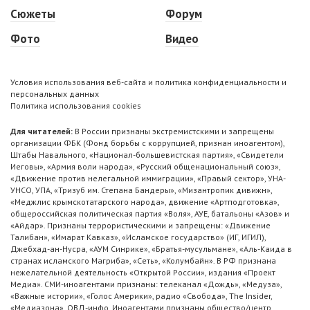
Сюжеты
Форум
Фото
Видео
Условия использования веб-сайта и политика конфиденциальности и
персональных данных
Политика использования cookies
Для читателей:
В России признаны экстремистскими и запрещены
организации ФБК (Фонд борьбы с коррупцией, признан иноагентом),
Штабы Навального, «Национал-большевистская партия», «Свидетели
Иеговы», «Армия воли народа», «Русский общенациональный союз»,
«Движение против нелегальной иммиграции», «Правый сектор», УНА-
УНСО, УПА, «Тризуб им. Степана Бандеры», «Мизантропик дивижн»,
«Меджлис крымскотатарского народа», движение «Артподготовка»,
общероссийская политическая партия «Воля», АУЕ, батальоны «Азов» и
«Айдар». Признаны террористическими и запрещены: «Движение
Талибан», «Имарат Кавказ», «Исламское государство» (ИГ, ИГИЛ),
Джебхад-ан-Нусра, «АУМ Синрике», «Братья-мусульмане», «Аль-Каида в
странах исламского Магриба», «Сеть», «Колумбайн». В РФ признана
нежелательной деятельность «Открытой России», издания «Проект
Медиа». СМИ-иноагентами признаны: телеканал «Дождь», «Медуза»,
«Важные истории», «Голос Америки», радио «Свобода», The Insider,
«Медиазона», ОВД-инфо. Иноагентами признаны общество/центр