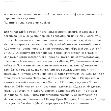
Условия использования веб-сайта и политика конфиденциальности и
персональных данных
Политика использования cookies
Для читателей:
В России признаны экстремистскими и запрещены
организации ФБК (Фонд борьбы с коррупцией, признан иноагентом),
Штабы Навального, «Национал-большевистская партия», «Свидетели
Иеговы», «Армия воли народа», «Русский общенациональный союз»,
«Движение против нелегальной иммиграции», «Правый сектор», УНА-
УНСО, УПА, «Тризуб им. Степана Бандеры», «Мизантропик дивижн»,
«Меджлис крымскотатарского народа», движение «Артподготовка»,
общероссийская политическая партия «Воля», АУЕ, батальоны «Азов» и
«Айдар». Признаны террористическими и запрещены: «Движение
Талибан», «Имарат Кавказ», «Исламское государство» (ИГ, ИГИЛ),
Джебхад-ан-Нусра, «АУМ Синрике», «Братья-мусульмане», «Аль-Каида в
странах исламского Магриба», «Сеть», «Колумбайн». В РФ признана
нежелательной деятельность «Открытой России», издания «Проект
Медиа». СМИ-иноагентами признаны: телеканал «Дождь», «Медуза»,
«Важные истории», «Голос Америки», радио «Свобода», The Insider,
«Медиазона», ОВД-инфо. Иноагентами признаны общество/центр
«Мемориал», «Аналитический Центр Юрия Левады», Сахаровский центр.
Instagram и Facebook (Metа) запрещены в РФ за экстремизм.